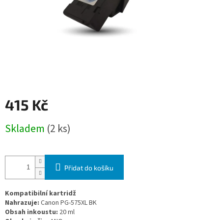
415 Kč
Měrná
Skladem
(2 ks)
cena:
Přidat do košíku
Kompatibilní kartridž
Nahrazuje:
Canon PG-575XL BK
Obsah inkoustu:
20 ml