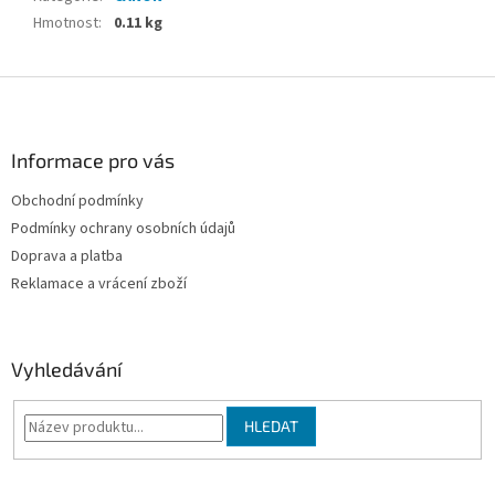
Hmotnost
:
0.11 kg
Z
á
p
a
Informace pro vás
t
Obchodní podmínky
í
Podmínky ochrany osobních údajů
Doprava a platba
Reklamace a vrácení zboží
Vyhledávání
HLEDAT