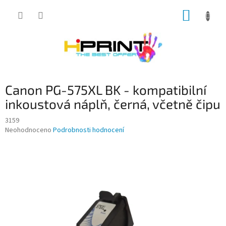
Přejít
NÁKUP
na
obsah
KOŠÍK
Canon PG-575XL BK - kompatibilní
inkoustová náplň, černá, včetně čipu
3159
Průměrné
Neohodnoceno
Podrobnosti hodnocení
hodnocení
produktu
je
0,0
z
5
hvězdiček.