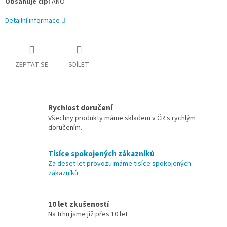
Obsahuje čip:
ANO
Detailní informace
ZEPTAT SE
SDÍLET
Rychlost doručení
Všechny produkty máme skladem v ČR s rychlým
doručením.
Tisíce spokojených zákazníků
Za deset let provozu máme tisíce spokojených
zákazníků
10 let zkušeností
Na trhu jsme již přes 10 let