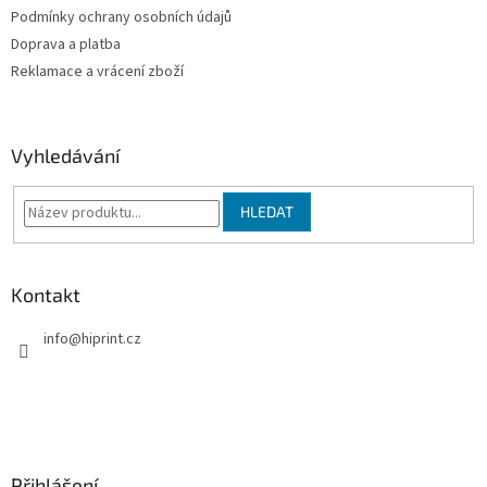
Podmínky ochrany osobních údajů
r
v
Doprava a platba
k
Reklamace a vrácení zboží
y
v
ý
p
Vyhledávání
i
s
u
HLEDAT
Kontakt
info
@
hiprint.cz
Přihlášení