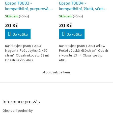
Epson T0803 -
Epson T0804 -
kompatibilní, purpurová,
kompatibilní, žlutá, včetně
včetně čipu
čipu
Skladem
(>5 ks)
Skladem
(>5 ks)
20 Kč
20 Kč
Do košíku
Do košíku
Nahrazuje: Epson T0803
Nahrazuje: Epson T0804 Yellow
Magenta Počet výtisků: 460
Počet výtisků: 680 stran* Obsah
stran* Obsah inkoustu: 13 ml
inkoustu: 13 ml Obsahuje čip:
Obsahuje čip: ANO
ANO
4
položek celkem
O
v
l
Z
á
á
d
p
a
a
Informace pro vás
c
t
í
Obchodní podmínky
í
p