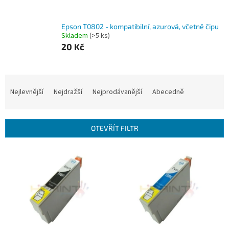
Epson T0802 - kompatibilní, azurová, včetně čipu
Skladem
(>5 ks)
20 Kč
Ř
a
Nejlevnější
Nejdražší
Nejprodávanější
Abecedně
z
e
n
OTEVŘÍT FILTR
í
p
V
r
ý
o
p
d
i
u
s
k
p
t
r
ů