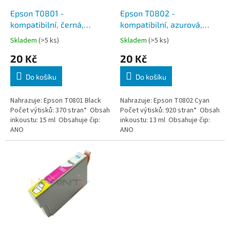
o
d
Epson T0801 -
Epson T0802 -
u
kompatibilní, černá,
kompatibilní, azurová,
k
včetně čipu
včetně čipu
Skladem
(>5 ks)
Skladem
(>5 ks)
t
20 Kč
20 Kč
ů
Do košíku
Do košíku
Nahrazuje: Epson T0801 Black
Nahrazuje: Epson T0802 Cyan
Počet výtisků: 370 stran* Obsah
Počet výtisků: 920 stran* Obsah
inkoustu: 15 ml Obsahuje čip:
inkoustu: 13 ml Obsahuje čip:
ANO
ANO