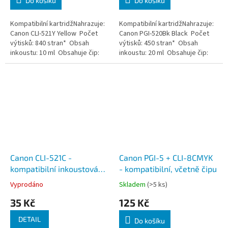
Do košíku
Do košíku
Kompatibilní kartridžNahrazuje:
Kompatibilní kartridžNahrazuje:
Canon CLI-521Y Yellow Počet
Canon PGI-520Bk Black Počet
výtisků: 840 stran* Obsah
výtisků: 450 stran* Obsah
inkoustu: 10 ml Obsahuje čip:
inkoustu: 20 ml Obsahuje čip:
ANO
ANO
Canon CLI-521C -
Canon PGI-5 + CLI-8CMYK
kompatibilní inkoustová
- kompatibilní, včetně čipu
náplň, azurová, včetně
Vyprodáno
Skladem
(>5 ks)
čipu
35 Kč
125 Kč
DETAIL
Do košíku