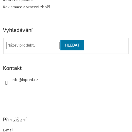
ý
Reklamace a vrácení zboží
p
i
s
u
Vyhledávání
HLEDAT
Kontakt
info
@
hiprint.cz
Přihlášení
E-mail