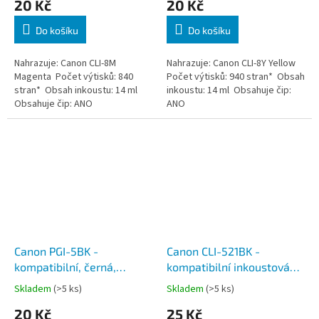
20 Kč
20 Kč
Do košíku
Do košíku
Nahrazuje: Canon CLI-8M
Nahrazuje: Canon CLI-8Y Yellow
Magenta Počet výtisků: 840
Počet výtisků: 940 stran* Obsah
stran* Obsah inkoustu: 14 ml
inkoustu: 14 ml Obsahuje čip:
Obsahuje čip: ANO
ANO
Canon PGI-5BK -
Canon CLI-521BK -
kompatibilní, černá,
kompatibilní inkoustová
včetně čipu
náplň, černá, včetně čipu
Skladem
(>5 ks)
Skladem
(>5 ks)
20 Kč
25 Kč