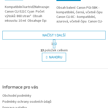
Kompatibilní kartridžNahrazuje:
Obsah balení: Canon PGI-5BK -
Canon CLI-521C Cyan Počet
kompatibilní, černá, včetně čipu
výtisků: 860 stran* Obsah
Canon CLI-8C - kompatibilní,
inkoustu: 10 ml Obsahuje čip:
azurová, včetně čipu Canon CLI-
ANO
8M - kompatibilní, purpurová,
včetně čipu Canon...
NAČÍST 1 DALŠÍ
S
1
2
t
O
r
13
položek celkem
v
á
l
NAHORU
n
á
k
d
o
v
Z
a
á
c
á
n
í
p
í
p
a
Informace pro vás
r
t
v
Obchodní podmínky
í
k
Podmínky ochrany osobních údajů
y
v
Doprava a platba