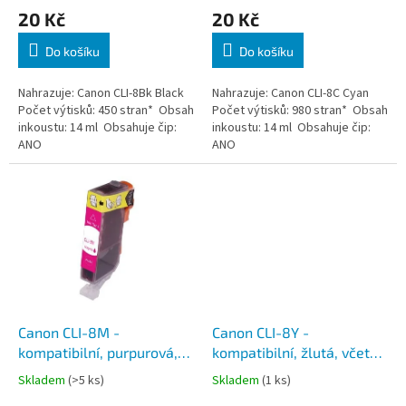
20 Kč
20 Kč
ů
Do košíku
Do košíku
Nahrazuje: Canon CLI-8Bk Black
Nahrazuje: Canon CLI-8C Cyan
Počet výtisků: 450 stran* Obsah
Počet výtisků: 980 stran* Obsah
inkoustu: 14 ml Obsahuje čip:
inkoustu: 14 ml Obsahuje čip:
ANO
ANO
Canon CLI-8M -
Canon CLI-8Y -
kompatibilní, purpurová,
kompatibilní, žlutá, včetně
včetně čipu
čipu
Skladem
(>5 ks)
Skladem
(1 ks)