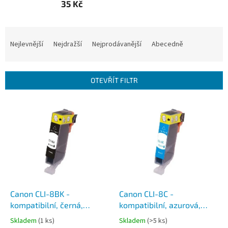
35 Kč
Ř
a
Nejlevnější
Nejdražší
Nejprodávanější
Abecedně
z
e
n
OTEVŘÍT FILTR
í
p
V
r
ý
o
p
d
i
u
s
k
p
t
r
ů
o
d
Canon CLI-8BK -
Canon CLI-8C -
u
kompatibilní, černá,
kompatibilní, azurová,
k
včetně čipu
včetně čipu
Skladem
(1 ks)
Skladem
(>5 ks)
t