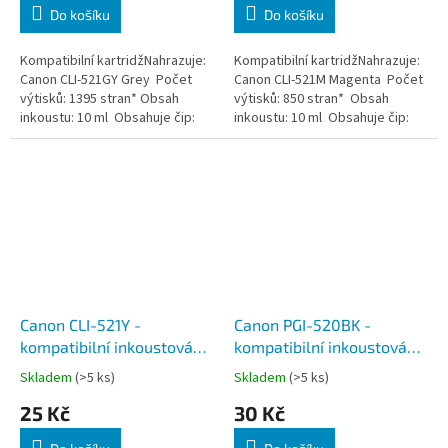
Do košíku
Do košíku
Kompatibilní kartridžNahrazuje:
Kompatibilní kartridžNahrazuje:
Canon CLI-521GY Grey Počet
Canon CLI-521M Magenta Počet
výtisků: 1395 stran* Obsah
výtisků: 850 stran* Obsah
inkoustu: 10 ml Obsahuje čip:
inkoustu: 10 ml Obsahuje čip:
ANO
ANO
Canon CLI-521Y -
Canon PGI-520BK -
kompatibilní inkoustová
kompatibilní inkoustová
náplň, žlutá, včetně čipu
náplň, černá, včetně čipu
Skladem
(>5 ks)
Skladem
(>5 ks)
25 Kč
30 Kč