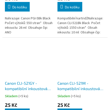
Do košíku
Do košíku
Nahrazuje: Canon PGI-5Bk Black
Kompatibilní kartridžNahrazuje:
Počet výtisků: 550 stran* Obsah
Canon CLI-521Bk Black Počet
inkoustu: 26 ml Obsahuje čip:
výtisků: 1550 stran* Obsah
ANO
inkoustu: 10 ml Obsahuje čip:
ANO
Canon CLI-521GY -
Canon CLI-521M -
kompatibilní inkoustová
kompatibilní inkoustová
náplň, šedá, včetně čipu
náplň, purpurová, včetně
Skladem
(>5 ks)
Skladem
(>5 ks)
čipu
25 Kč
25 Kč