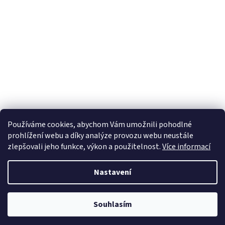
Používáme cookies, abychom Vám umožnili pohodlné
prohlížení webu a díky analýze provozu webu neustále
zlepšovali jeho funkce, výkon a použitelnost.
Více informací
Nastavení
Vytvořil Shoptet
Souhlasím
Copyright 2026
HiPrint.cz
. Všechna práva vyhrazena.