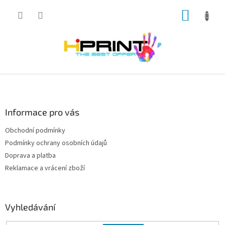
Přejít
NÁKUP
na
obsah
KOŠÍK
Z
á
p
a
Informace pro vás
t
Obchodní podmínky
í
Podmínky ochrany osobních údajů
Doprava a platba
Reklamace a vrácení zboží
Vyhledávání