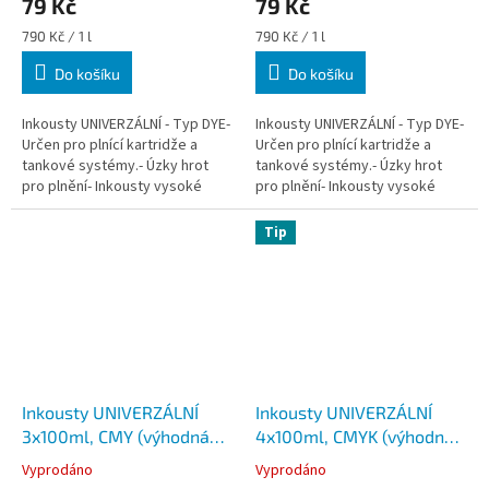
79 Kč
79 Kč
Měrná
Měrná
790 Kč / 1 l
790 Kč / 1 l
cena:
cena:
Do košíku
Do košíku
Inkousty UNIVERZÁLNÍ - Typ DYE-
Inkousty UNIVERZÁLNÍ - Typ DYE-
Určen pro plnící kartridže a
Určen pro plnící kartridže a
tankové systémy.- Úzky hrot
tankové systémy.- Úzky hrot
pro plnění- Inkousty vysoké
pro plnění- Inkousty vysoké
kvality. Ověřeno zákazníky.- S
kvality. Ověřeno zákazníky.- S
velmi dobrými referencemi od...
velmi dobrými referencemi od...
Tip
Inkousty UNIVERZÁLNÍ
Inkousty UNIVERZÁLNÍ
3x100ml, CMY (výhodná
4x100ml, CMYK (výhodná
sada)
sada)
Vyprodáno
Vyprodáno