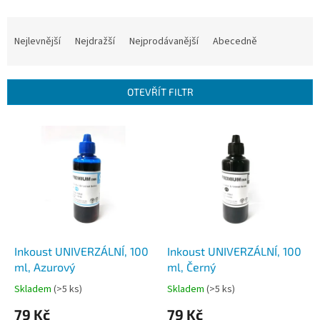
Ř
a
Nejlevnější
Nejdražší
Nejprodávanější
Abecedně
z
e
n
OTEVŘÍT FILTR
í
p
V
r
ý
o
p
d
i
u
s
k
p
t
r
ů
o
d
Inkoust UNIVERZÁLNÍ, 100
Inkoust UNIVERZÁLNÍ, 100
u
ml, Azurový
ml, Černý
k
Skladem
(>5 ks)
Skladem
(>5 ks)
t
79 Kč
79 Kč
ů