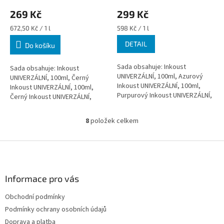
269 Kč
299 Kč
Měrná
Měrná
672,50 Kč / 1 l
598 Kč / 1 l
cena:
cena:
DETAIL
Do košíku
Sada obsahuje: Inkoust
Sada obsahuje: Inkoust
UNIVERZÁLNÍ, 100ml, Azurový
UNIVERZÁLNÍ, 100ml, Černý
Inkoust UNIVERZÁLNÍ, 100ml,
Inkoust UNIVERZÁLNÍ, 100ml,
Purpurový Inkoust UNIVERZÁLNÍ,
Černý Inkoust UNIVERZÁLNÍ,
100ml, ŽlutýInkoust
100ml, Černý Inkoust
UNIVERZÁLNÍ, 100ml, Černý
UNIVERZÁLNÍ, 100ml, Černý
8
položek celkem
Inkoust UNIVERZÁLNÍ,...
O
- Určeno pro všechny...
v
l
Z
á
á
d
p
a
a
Informace pro vás
c
t
í
Obchodní podmínky
í
p
Podmínky ochrany osobních údajů
r
v
Doprava a platba