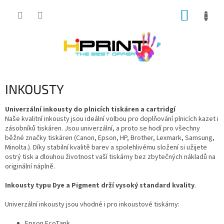
Přejít
NÁKUP
na
obsah
KOŠÍK
INKOUSTY
Univerzální inkousty do plnicích tiskáren a cartridgí
Naše kvalitní inkousty jsou ideální volbou pro doplňování plnicích kazet i
zásobníků tiskáren. Jsou univerzální, a proto se hodí pro všechny
běžné značky tiskáren (Canon, Epson, HP, Brother, Lexmark, Samsung,
Minolta.). Díky stabilní kvalitě barev a spolehlivému složení si užijete
ostrý tisk a dlouhou životnost vaší tiskárny bez zbytečných nákladů na
originální náplně.
Inkousty typu Dye a Pigment drží vysoký standard kvality
.
Univerzální inkousty jsou vhodné i pro inkoustové tiskárny:
Epson EcoTank