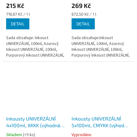
215 Kč
269 Kč
Měrná
Měrná
716,67 Kč / 1 l
672,50 Kč / 1 l
cena:
cena:
DETAIL
DETAIL
Sada obsahuje: Inkoust
Sada obsahuje:Inkoust
UNIVERZÁLNÍ, 100ml, Azurový
UNIVERZÁLNÍ, 100ml, Azurový
Inkoust UNIVERZÁLNÍ, 100ml,
Inkoust UNIVERZÁLNÍ, 100ml,
Purpurový Inkoust UNIVERZÁLNÍ,
Purpurový Inkoust UNIVERZÁLNÍ,
100ml, Žlutý - Určeno pro
100ml, ŽlutýInkoust
všechny typy tiskáren Canon,
UNIVERZÁLNÍ, 100ml, Černý -
Epson, HP a...
Určeno pro všechny...
Inkousty UNIVERZÁLNÍ
Inkousty UNIVERZÁLNÍ
4x100ml, KKKK (výhodná
5x100ml, CMYKK (výhodná
sada)
sada)
Skladem
(>5 ks)
Vyprodáno