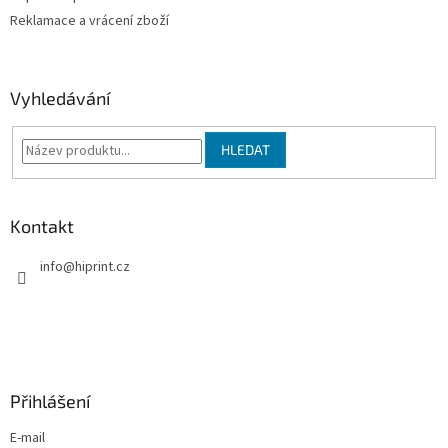
k
Reklamace a vrácení zboží
y
v
ý
p
Vyhledávání
i
s
u
HLEDAT
Kontakt
info
@
hiprint.cz
Přihlášení
E-mail