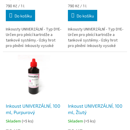
Měrná
Měrná
790 Kč / 1 l
790 Kč / 1 l
cena:
cena:
Do košíku
Do košíku
Inkousty UNIVERZÁLNÍ - Typ DYE-
Inkousty UNIVERZÁLNÍ - Typ DYE-
Určen pro plnící kartridže a
Určen pro plnící kartridže a
tankové systémy.- Úzky hrot
tankové systémy.- Úzky hrot
pro plnění- Inkousty vysoké
pro plnění- Inkousty vysoké
kvality. Ověřeno zákazníky.- S
kvality. Ověřeno zákazníky.- S
velmi dobrými referencemi od...
velmi dobrými referencemi od...
Inkoust UNIVERZÁLNÍ, 100
Inkoust UNIVERZÁLNÍ, 100
ml, Purpurový
ml, Žlutý
Skladem
(>5 ks)
Skladem
(>5 ks)