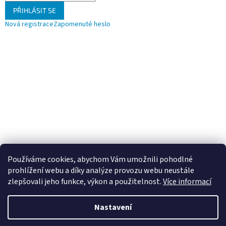
PŘIHLÁSIT SE
Nová registrace
Zapomenuté heslo
Používáme cookies, abychom Vám umožnili pohodlné
prohlížení webu a díky analýze provozu webu neustále
zlepšovali jeho funkce, výkon a použitelnost.
Více informací
Nastavení
Vytvořil Shoptet