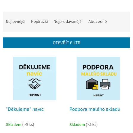
Ř
a
Nejlevnější
Nejdražší
Nejprodávanější
Abecedně
z
e
n
OTEVŘÍT FILTR
í
p
V
r
ý
o
p
d
i
u
s
k
p
t
r
ů
o
d
"Děkujeme" navíc
Podpora malého skladu
u
k
Skladem
(>5 ks)
Skladem
(>5 ks)
t