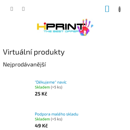
Přejít
NÁKUP
na
obsah
KOŠÍK
Virtuální produkty
Nejprodávanější
"Děkujeme" navíc
Skladem
(>5 ks)
25 Kč
Podpora malého skladu
Skladem
(>5 ks)
49 Kč