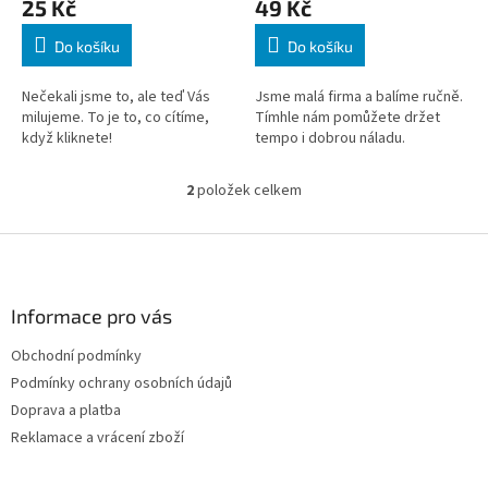
25 Kč
49 Kč
ů
Do košíku
Do košíku
Nečekali jsme to, ale teď Vás
Jsme malá firma a balíme ručně.
milujeme. To je to, co cítíme,
Tímhle nám pomůžete držet
když kliknete!
tempo i dobrou náladu.
2
položek celkem
O
v
l
Z
á
á
d
p
a
a
Informace pro vás
c
t
í
Obchodní podmínky
í
p
Podmínky ochrany osobních údajů
r
v
Doprava a platba
k
Reklamace a vrácení zboží
y
v