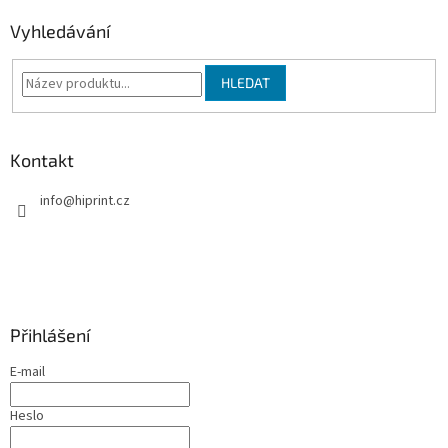
ý
p
Vyhledávání
i
s
u
HLEDAT
Kontakt
info
@
hiprint.cz
Přihlášení
E-mail
Heslo