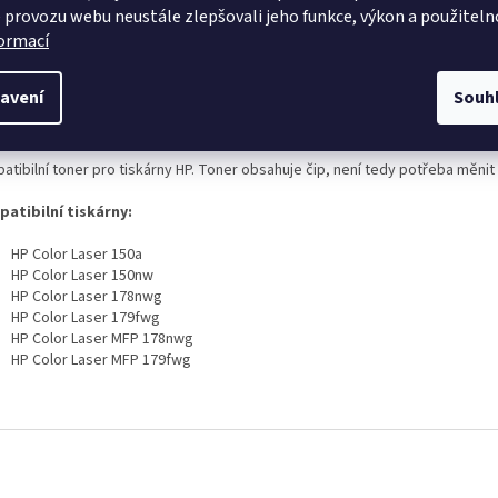
 provozu webu neustále zlepšovali jeho funkce, výkon a použiteln
formací
s
Diskuze
avení
Souh
ailní popis produktu
tibilní toner pro tiskárny HP. Toner obsahuje čip, není tedy potřeba měnit 
atibilní tiskárny:
HP Color Laser 150a
HP Color Laser 150nw
HP Color Laser 178nwg
HP Color Laser 179fwg
HP Color Laser MFP 178nwg
HP Color Laser MFP 179fwg