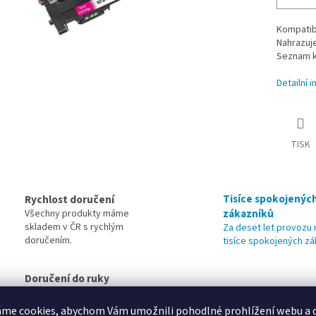
Kompatibi
Nahrazuj
Seznam ko
Detailní 
TISK
Tisíce spokojenýc
Rychlost doručení
zákazníků
Všechny produkty máme
skladem v ČR s rychlým
Za deset let provoz
doručením.
tisíce spokojených zá
Doručení do ruky
Doručujeme do ruky nebo i na výdejní místa. Platba dobírkou, převo
me cookies, abychom Vám umožnili pohodlné prohlížení webu a d