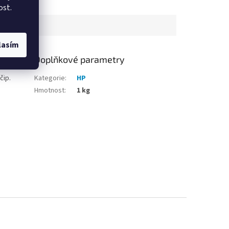
ost.
lasím
Doplňkové parametry
čip.
Kategorie
:
HP
Hmotnost
:
1 kg