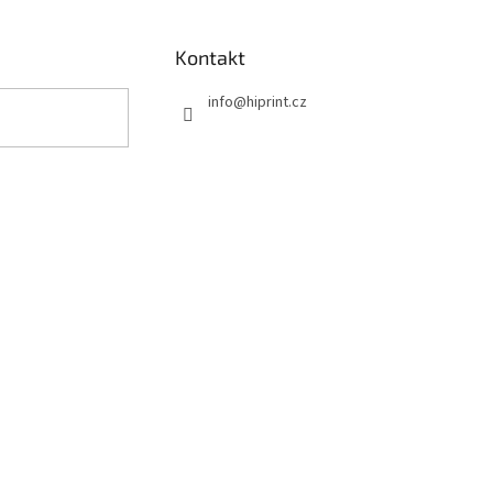
Kontakt
info
@
hiprint.cz