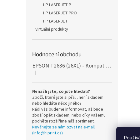
n
HP LASERJET P
e
HP LASERJET PRO
l
HP LASERJET
Virtuální produkty
Hodnocení obchodu
EPSON T2636 (26XL) - Kompatibilní, s čipy, 5ks
|
Hodnocení produktu je 5 z 5 hvězdiček.
Nenašli jste, co jste hledali?
Zboží, které jste si přáli, není skladem
nebo hledáte něco jiného?
Rádi vás budeme informovat, až bude
zboží opět skladem, nebo díky vašemu
podnětu rozšíříme náš sortiment.
Neváhejte se nám ozvat na e-mail
(info@hiprint.cz)
Používá