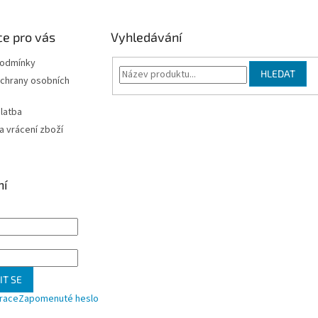
e pro vás
Vyhledávání
podmínky
HLEDAT
chrany osobních
latba
 vrácení zboží
ní
IT SE
trace
Zapomenuté heslo