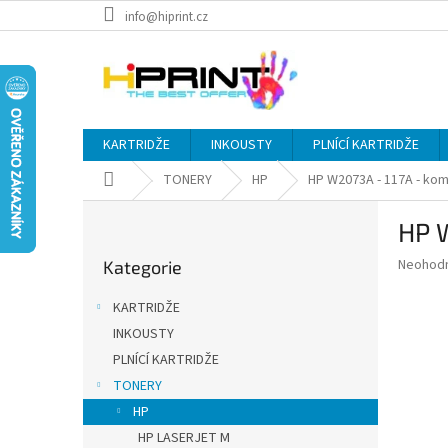
Přejít
info@hiprint.cz
na
obsah
KARTRIDŽE
INKOUSTY
PLNÍCÍ KARTRIDŽE
Domů
TONERY
HP
HP W2073A - 117A - komp
P
HP W
o
Přeskočit
s
Průměr
Neohod
Kategorie
kategorie
t
hodnoce
r
produkt
KARTRIDŽE
a
je
INKOUSTY
0,0
n
z
PLNÍCÍ KARTRIDŽE
n
5
í
TONERY
hvězdič
p
HP
a
HP LASERJET M