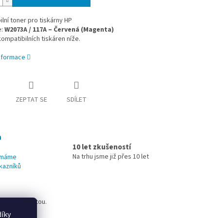
lní toner pro tiskárny HP
e:
W2073A / 117A – Červená (Magenta)
mpatibilních tiskáren níže.
informace
ZEPTAT SE
SDÍLET
h
10 let zkušeností
Na trhu jsme již přes 10 let
u máme
kazníků
dem nebo kartou.
íky