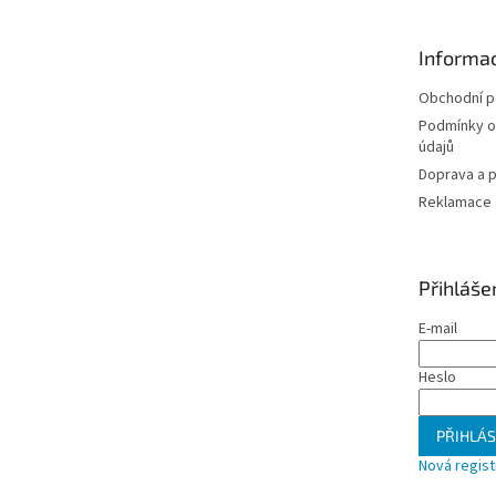
a
t
Informac
í
Obchodní 
Podmínky o
údajů
Doprava a p
Reklamace a
Přihláše
E-mail
Heslo
PŘIHLÁS
Nová regis