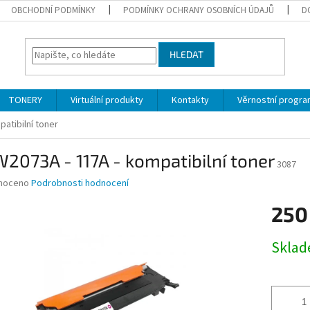
OBCHODNÍ PODMÍNKY
PODMÍNKY OCHRANY OSOBNÍCH ÚDAJŮ
D
HLEDAT
TONERY
Virtuální produkty
Kontakty
Věrnostní progr
atibilní toner
2073A - 117A - kompatibilní toner
3087
né
noceno
Podrobnosti hodnocení
ní
250
u
Měrná
Skla
cena:
ek.