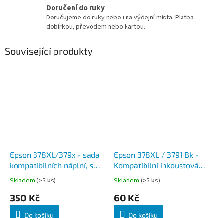
Doručení do ruky
Doručujeme do ruky nebo i na výdejní místa. Platba
dobírkou, převodem nebo kartou.
Související produkty
Epson 378XL/379x - sada
Epson 378XL / 3791 Bk -
kompatibilních náplní, s
Kompatibilní inkoustová
čipy, 6 Ks
náplň, Černá
Skladem
(>5 ks)
Skladem
(>5 ks)
350 Kč
60 Kč
Do košíku
Do košíku