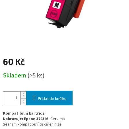
60 Kč
Měrná
Skladem
(>5 ks)
cena:
Přidat do košíku
Kompatibilní kartridž
Nahrazuje:
Epson 3793 M
- Červená
Seznam kompatibilní tiskáren níže