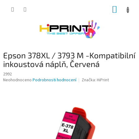
Přejít
NÁKUP
na
obsah
KOŠÍK
Epson 378XL / 3793 M -Kompatibilní
inkoustová náplň, Červená
2992
Průměrné
Neohodnoceno
Podrobnosti hodnocení
Značka:
HiPrint
hodnocení
produktu
je
0,0
z
5
hvězdiček.