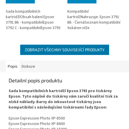
Sada kompatibilních
Kompatibilní
kartridžíObsah balení:Epson
kartridžNahrazuje: Epson 3791
3791 Bk - kompatibilníEpson
Bk - ČernáSeznam kompatibilní
3792 C - kompatibilníEpson 3793
tiskáren níže
M - kompatibilníEpson 3794 Y -
kompatibilníEpson 3795 LC -...
ZOBRAZIT VŠECHNY SOUVISEJÍCÍ PRODUKTY
Popis
Diskuze
Detailní popis produktu
Sada kompatibilních kartridží Epson 3793 pro tiskárny
Epson. Tyto náplně do tiskárny vám zaručí kvalitní tisk za
nízké náklady. Barvy do inkoustové tiskárny jsou
kompatibilní s následujícími tiskárnami řady Epson:
Epson Expression Photo XP-8500
Epson Expression Photo XP-8600