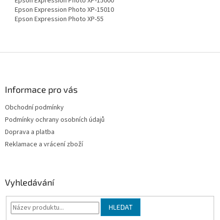
Epson Expression Photo XP-15000
Epson Expression Photo XP-15010
Epson Expression Photo XP-55
Z
á
p
a
Informace pro vás
t
Obchodní podmínky
í
Podmínky ochrany osobních údajů
Doprava a platba
Reklamace a vrácení zboží
Vyhledávání
HLEDAT