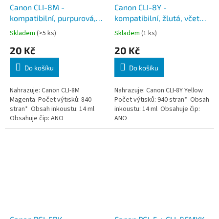
Canon CLI-8M -
Canon CLI-8Y -
kompatibilní, purpurová,
kompatibilní, žlutá, včetně
včetně čipu
čipu
Skladem
(>5 ks)
Skladem
(1 ks)
20 Kč
20 Kč
Do košíku
Do košíku
Nahrazuje: Canon CLI-8M
Nahrazuje: Canon CLI-8Y Yellow
Magenta Počet výtisků: 840
Počet výtisků: 940 stran* Obsah
stran* Obsah inkoustu: 14 ml
inkoustu: 14 ml Obsahuje čip:
Obsahuje čip: ANO
ANO