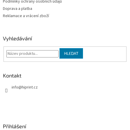
Podmínky ochrany osobních údajů
r
v
Doprava a platba
k
Reklamace a vrácení zboží
y
v
ý
p
Vyhledávání
i
s
u
HLEDAT
Kontakt
info
@
hiprint.cz
Přihlášení