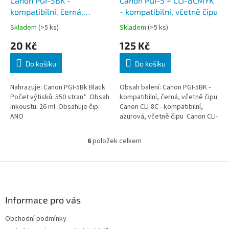
Canon PGI-5BK -
Canon PGI-5 + CLI-8CMYK
kompatibilní, černá,
- kompatibilní, včetně čipu
včetně čipu
Skladem
(>5 ks)
Skladem
(>5 ks)
20 Kč
125 Kč
Do košíku
Do košíku
Nahrazuje: Canon PGI-5Bk Black
Obsah balení: Canon PGI-5BK -
Počet výtisků: 550 stran* Obsah
kompatibilní, černá, včetně čipu
inkoustu: 26 ml Obsahuje čip:
Canon CLI-8C - kompatibilní,
ANO
azurová, včetně čipu Canon CLI-
8M - kompatibilní, purpurová,
včetně čipu Canon...
6
položek celkem
O
v
l
Z
á
á
d
p
a
a
Informace pro vás
c
t
í
Obchodní podmínky
í
p