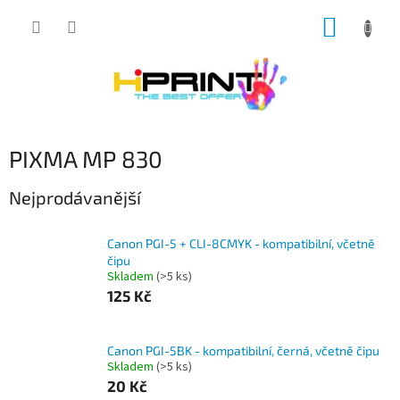
Přejít
NÁKUP
na
obsah
KOŠÍK
PIXMA MP 830
Nejprodávanější
Canon PGI-5 + CLI-8CMYK - kompatibilní, včetně
čipu
Skladem
(>5 ks)
125 Kč
Canon PGI-5BK - kompatibilní, černá, včetně čipu
Skladem
(>5 ks)
20 Kč