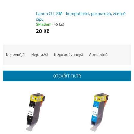
Canon CLI-8M - kompatibilní, purpurová, včetně
čipu
Skladem
(>5 ks)
20 Kč
Ř
a
Nejlevnější
Nejdražší
Nejprodávanější
Abecedně
z
e
n
OTEVŘÍT FILTR
í
p
V
r
ý
o
p
d
i
u
s
k
p
t
r
ů