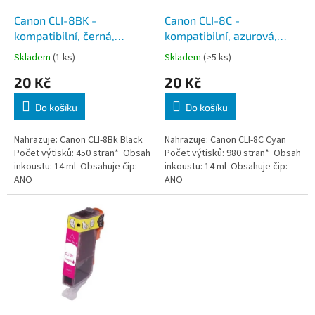
o
d
Canon CLI-8BK -
Canon CLI-8C -
u
kompatibilní, černá,
kompatibilní, azurová,
k
včetně čipu
včetně čipu
Skladem
(1 ks)
Skladem
(>5 ks)
t
20 Kč
20 Kč
ů
Do košíku
Do košíku
Nahrazuje: Canon CLI-8Bk Black
Nahrazuje: Canon CLI-8C Cyan
Počet výtisků: 450 stran* Obsah
Počet výtisků: 980 stran* Obsah
inkoustu: 14 ml Obsahuje čip:
inkoustu: 14 ml Obsahuje čip:
ANO
ANO