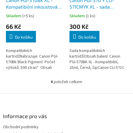
Canon PGI-570BK XL -
Canon PGI-570 + CLI-
Kompatibilní inkoustová
571CMYK XL - sada
náplň, Černá, 25 ml, s
kompatibilních náplní, s
Skladem
(>5 ks)
Skladem
(1 ks)
čipem
čipy, 5 Ks
66 Kč
300 Kč
Do košíku
Do košíku
Kompatibilních
Sada kompatibilních
kartridžNahrazuje: Canon PGI-
kartridžíObsah balení: Canon
570Bk Black Pigment Počet
PGI-570BK XL - Kompatibilní,
výtisků: 500 stran* Obsah
25ml, Černá, čipCanon CLI-571C
inkoustu: 25 ml Obsahuje čip:
XL - Kompatibilní, 15ml,
ANO
Azurová, čipCanon CLI-571M XL
6
položek celkem
O
...
v
l
Z
á
á
d
p
a
a
Informace pro vás
c
t
í
Obchodní podmínky
í
p