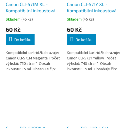
Canon CLI-571M XL -
Canon CLI-571Y XL -
Kompatibilní inkoustová
Kompatibilní inkoustová
náplň, Purpurová, 15 ml, s
náplň, Žlutá, 15 ml, s
Skladem
(>5 ks)
Skladem
(>5 ks)
čipem
čipem
60 Kč
60 Kč
Do košíku
Do košíku
Kompatibilní kartridžNahrazuje:
Kompatibilní kartridžNahrazuje:
Canon CLI-571M Magenta Počet
Canon CLI-571Y Yellow Počet
výtisků: 750 stran* Obsah
výtisků: 740 stran* Obsah
inkoustu: 15 ml Obsahuje čip:
inkoustu: 15 ml Obsahuje čip:
ANO
ANO