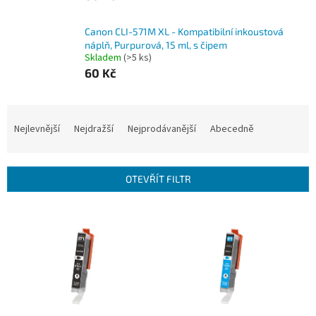
Canon CLI-571M XL - Kompatibilní inkoustová
náplň, Purpurová, 15 ml, s čipem
Skladem
(>5 ks)
60 Kč
Ř
a
Nejlevnější
Nejdražší
Nejprodávanější
Abecedně
z
e
n
OTEVŘÍT FILTR
í
p
V
r
ý
o
p
d
i
u
s
k
p
t
r
ů