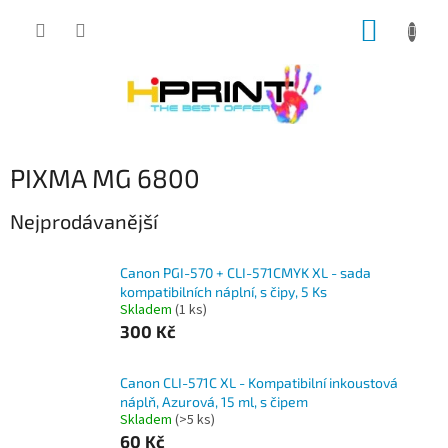
Přejít
NÁKUP
na
obsah
KOŠÍK
PIXMA MG 6800
Nejprodávanější
Canon PGI-570 + CLI-571CMYK XL - sada
kompatibilních náplní, s čipy, 5 Ks
Skladem
(1 ks)
300 Kč
Canon CLI-571C XL - Kompatibilní inkoustová
náplň, Azurová, 15 ml, s čipem
Skladem
(>5 ks)
60 Kč