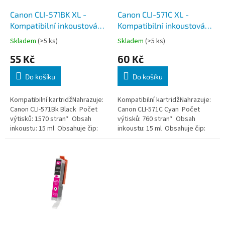
o
d
Canon CLI-571BK XL -
Canon CLI-571C XL -
u
Kompatibilní inkoustová
Kompatibilní inkoustová
k
náplň, Černá, 15 ml, s
náplň, Azurová, 15 ml, s
Skladem
(>5 ks)
Skladem
(>5 ks)
t
čipem
čipem
55 Kč
60 Kč
ů
Do košíku
Do košíku
Kompatibilní kartridžNahrazuje:
Kompatibilní kartridžNahrazuje:
Canon CLI-571Bk Black Počet
Canon CLI-571C Cyan Počet
výtisků: 1570 stran* Obsah
výtisků: 760 stran* Obsah
inkoustu: 15 ml Obsahuje čip:
inkoustu: 15 ml Obsahuje čip:
ANO
ANO