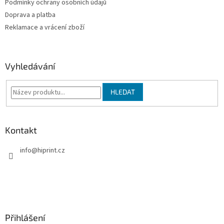
Podmínky ochrany osobních údajů
r
v
Doprava a platba
k
Reklamace a vrácení zboží
y
v
ý
p
Vyhledávání
i
s
u
HLEDAT
Kontakt
info
@
hiprint.cz
Přihlášení