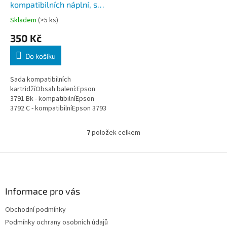
kompatibilních náplní, s
čipy, 6 Ks
Skladem
(>5 ks)
350 Kč
Do košíku
Sada kompatibilních
kartridžíObsah balení:Epson
3791 Bk - kompatibilníEpson
3792 C - kompatibilníEpson 3793
M - kompatibilníEpson 3794 Y -
kompatibilníEpson 3795 LC -...
7
položek celkem
O
v
l
Z
á
á
d
p
a
a
Informace pro vás
c
t
í
Obchodní podmínky
í
p
Podmínky ochrany osobních údajů
r