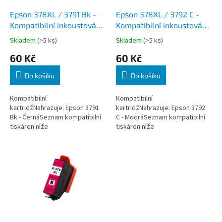
o
d
Epson 378XL / 3791 Bk -
Epson 378XL / 3792 C -
u
Kompatibilní inkoustová
Kompatibilní inkoustová
k
náplň, Černá
náplň, Modrá
Skladem
(>5 ks)
Skladem
(>5 ks)
t
60 Kč
60 Kč
ů
Do košíku
Do košíku
Kompatibilní
Kompatibilní
kartridžNahrazuje: Epson 3791
kartridžNahrazuje: Epson 3792
Bk - ČernáSeznam kompatibilní
C - ModráSeznam kompatibilní
tiskáren níže
tiskáren níže