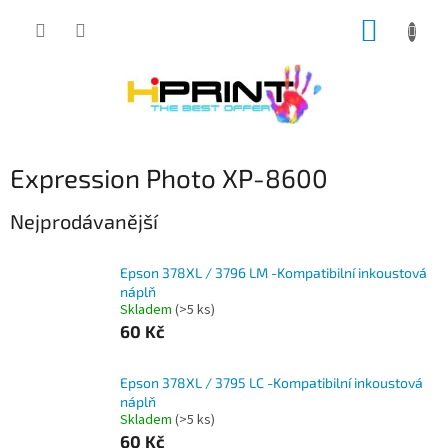
Přejít
NÁKUP
na
obsah
KOŠÍK
Expression Photo XP-8600
Nejprodávanější
Epson 378XL / 3796 LM -Kompatibilní inkoustová
náplň
Skladem
(>5 ks)
60 Kč
Epson 378XL / 3795 LC -Kompatibilní inkoustová
náplň
Skladem
(>5 ks)
60 Kč