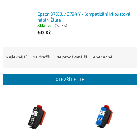
Epson 378XL / 3794 Y -Kompatibilní inkoustová
náplň, Žlutá
Skladem
(>5 ks)
60 Kč
Ř
a
Nejlevnější
Nejdražší
Nejprodávanější
Abecedně
z
e
n
OTEVŘÍT FILTR
í
p
V
r
ý
o
p
d
i
u
s
k
p
t
r
ů