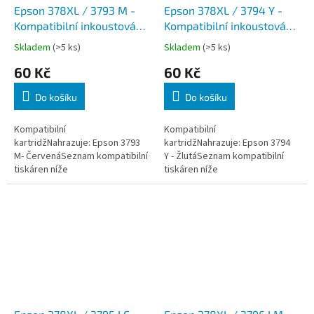
Epson 378XL / 3793 M -
Epson 378XL / 3794 Y -
Kompatibilní inkoustová
Kompatibilní inkoustová
náplň, Červená
náplň, Žlutá
Skladem
(>5 ks)
Skladem
(>5 ks)
60 Kč
60 Kč
Do košíku
Do košíku
Kompatibilní
Kompatibilní
kartridžNahrazuje: Epson 3793
kartridžNahrazuje: Epson 3794
M- ČervenáSeznam kompatibilní
Y - ŽlutáSeznam kompatibilní
tiskáren níže
tiskáren níže