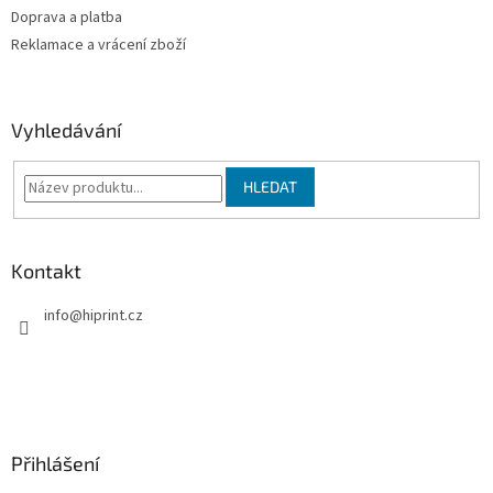
v
Doprava a platba
k
Reklamace a vrácení zboží
y
v
ý
p
Vyhledávání
i
s
u
HLEDAT
Kontakt
info
@
hiprint.cz
Přihlášení