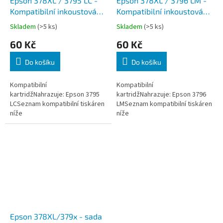
Epson 378XL / 3795 LC -
Epson 378XL / 3796 LM -
Kompatibilní inkoustová
Kompatibilní inkoustová
náplň
náplň
Skladem
(>5 ks)
Skladem
(>5 ks)
60 Kč
60 Kč
Do košíku
Do košíku
Kompatibilní
Kompatibilní
kartridžNahrazuje: Epson 3795
kartridžNahrazuje: Epson 3796
LCSeznam kompatibilní tiskáren
LMSeznam kompatibilní tiskáren
níže
níže
Epson 378XL/379x - sada