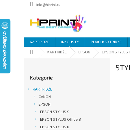
Přejít
info@hiprint.cz
na
obsah
KARTRIDŽE
INKOUSTY
PLNÍCÍ KARTRIDŽE
Domů
KARTRIDŽE
EPSON
EPSON STYLUS 
P
STY
o
Přeskočit
s
Kategorie
kategorie
t
r
KARTRIDŽE
a
CANON
n
EPSON
n
í
EPSON STYLUS S
p
EPSON STYLUS Office B
a
EPSON STYLUS D