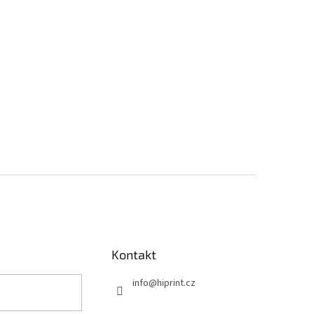
Kontakt
info
@
hiprint.cz