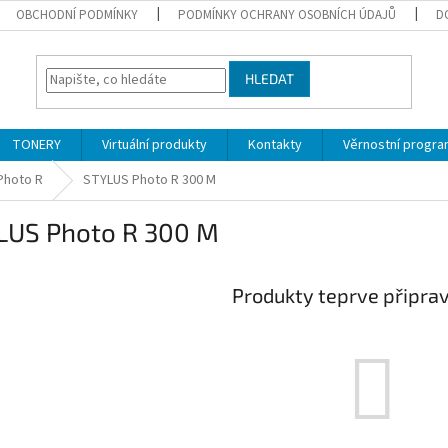
OBCHODNÍ PODMÍNKY
PODMÍNKY OCHRANY OSOBNÍCH ÚDAJŮ
D
HLEDAT
TONERY
Virtuální produkty
Kontakty
Věrnostní progr
Photo R
STYLUS Photo R 300 M
LUS Photo R 300 M
Produkty teprve připra