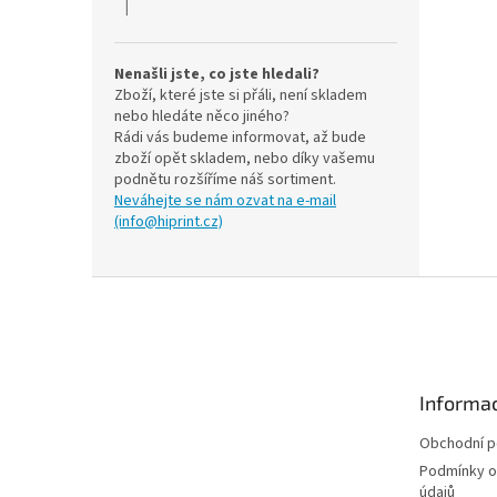
|
Hodnocení produktu je 5 z 5 hvězdiček.
Nenašli jste, co jste hledali?
Zboží, které jste si přáli, není skladem
nebo hledáte něco jiného?
Rádi vás budeme informovat, až bude
zboží opět skladem, nebo díky vašemu
podnětu rozšíříme náš sortiment.
Neváhejte se nám ozvat na e-mail
(info@hiprint.cz)
Z
á
p
a
t
Informac
í
Obchodní 
Podmínky o
údajů