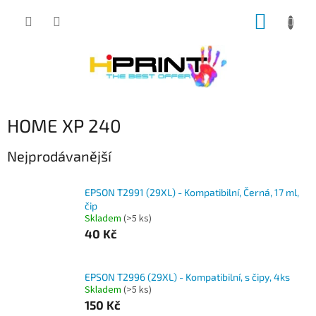
Přejít
NÁKUP
na
obsah
KOŠÍK
HOME XP 240
Nejprodávanější
EPSON T2991 (29XL) - Kompatibilní, Černá, 17 ml,
čip
Skladem
(>5 ks)
40 Kč
EPSON T2996 (29XL) - Kompatibilní, s čipy, 4ks
Skladem
(>5 ks)
150 Kč