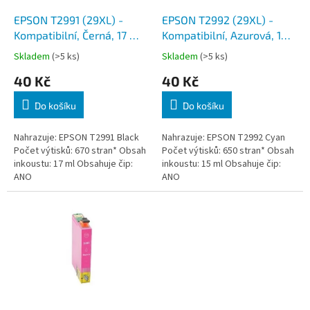
o
d
EPSON T2991 (29XL) -
EPSON T2992 (29XL) -
u
Kompatibilní, Černá, 17 ml,
Kompatibilní, Azurová, 15
k
čip
ml, čip
Skladem
(>5 ks)
Skladem
(>5 ks)
t
40 Kč
40 Kč
ů
Do košíku
Do košíku
Nahrazuje: EPSON T2991 Black
Nahrazuje: EPSON T2992 Cyan
Počet výtisků: 670 stran* Obsah
Počet výtisků: 650 stran* Obsah
inkoustu: 17 ml Obsahuje čip:
inkoustu: 15 ml Obsahuje čip:
ANO
ANO