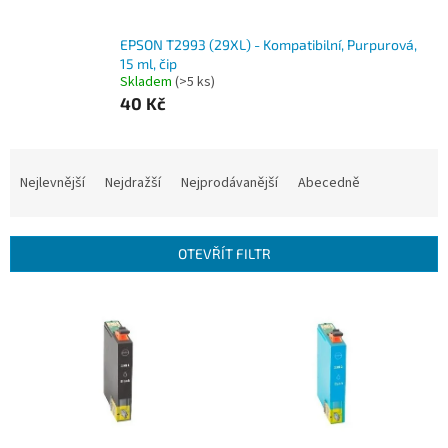
EPSON T2993 (29XL) - Kompatibilní, Purpurová,
15 ml, čip
Skladem
(>5 ks)
40 Kč
Ř
a
Nejlevnější
Nejdražší
Nejprodávanější
Abecedně
z
e
n
OTEVŘÍT FILTR
í
p
V
r
ý
o
p
d
i
u
s
k
p
t
r
ů