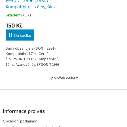
EPSON T2996 (29XL) -
Kompatibilní, s čipy, 4ks
Skladem
(>5 ks)
150 Kč
Do košíku
Sada obsahuje:EPSON T2991 -
Kompatibilní, 17ml, Černá,
čipEPSON T2992 - Kompatibilní,
15ml, Azurová, čipEPSON T2993
- Kompatibilní, 15ml, Purpurová,
čipEPSON T2994 -...
5
položek celkem
O
v
l
Z
á
á
d
p
a
a
Informace pro vás
c
t
í
Obchodní podmínky
í
p