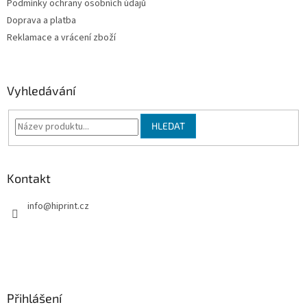
Podmínky ochrany osobních údajů
r
v
Doprava a platba
k
Reklamace a vrácení zboží
y
v
ý
p
Vyhledávání
i
s
u
HLEDAT
Kontakt
info
@
hiprint.cz
Přihlášení