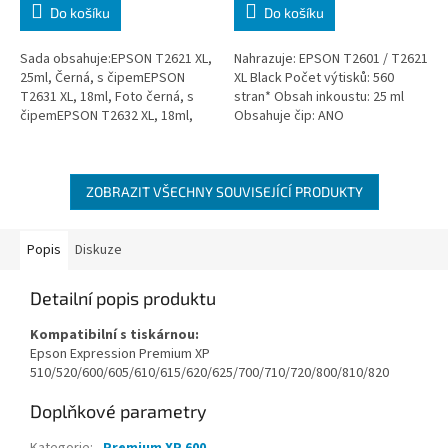
Do košíku
Do košíku
Sada obsahuje:EPSON T2621 XL,
Nahrazuje: EPSON T2601 / T2621
25ml, Černá, s čipemEPSON
XL Black Počet výtisků: 560
T2631 XL, 18ml, Foto černá, s
stran* Obsah inkoustu: 25 ml
čipemEPSON T2632 XL, 18ml,
Obsahuje čip: ANO
Azurová, s čipemEPSON T2633
XL, 18ml, Purpurová, s
čipemEPSON...
ZOBRAZIT VŠECHNY SOUVISEJÍCÍ PRODUKTY
Popis
Diskuze
Detailní popis produktu
Kompatibilní s tiskárnou:
Epson Expression Premium XP
510/520/600/605/610/615/620/625/700/710/720/800/810/820
Doplňkové parametry
Kategorie
:
Premium XP 600