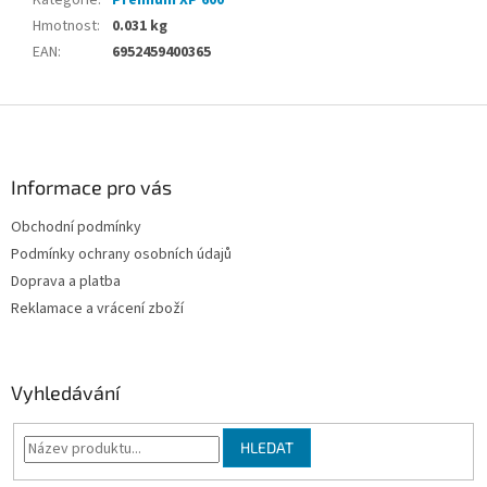
Hmotnost
:
0.031 kg
EAN
:
6952459400365
Z
á
p
a
Informace pro vás
t
Obchodní podmínky
í
Podmínky ochrany osobních údajů
Doprava a platba
Reklamace a vrácení zboží
Vyhledávání
HLEDAT