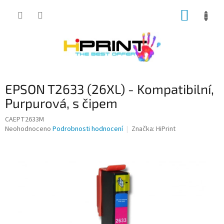
Přejít
NÁKUP
na
obsah
KOŠÍK
EPSON T2633 (26XL) - Kompatibilní,
Purpurová, s čipem
CAEPT2633M
Průměrné
Neohodnoceno
Podrobnosti hodnocení
Značka:
HiPrint
hodnocení
produktu
je
0,0
z
5
hvězdiček.