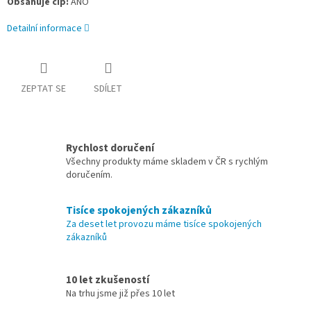
Obsahuje čip:
ANO
Detailní informace
ZEPTAT SE
SDÍLET
Rychlost doručení
Všechny produkty máme skladem v ČR s rychlým
doručením.
Tisíce spokojených zákazníků
Za deset let provozu máme tisíce spokojených
zákazníků
10 let zkušeností
Na trhu jsme již přes 10 let