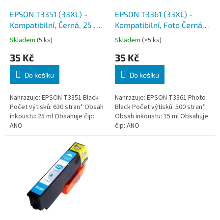
o
d
EPSON T3351 (33XL) -
EPSON T3361 (33XL) -
u
Kompatibilní, Černá, 25 ml,
Kompatibilní, Foto Černá,
k
čip
15 ml, čip
Skladem
(5 ks)
Skladem
(>5 ks)
t
35 Kč
35 Kč
ů
Do košíku
Do košíku
Nahrazuje: EPSON T3351 Black
Nahrazuje: EPSON T3361 Photo
Počet výtisků: 630 stran* Obsah
Black Počet výtisků: 500 stran*
inkoustu: 25 ml Obsahuje čip:
Obsah inkoustu: 15 ml Obsahuje
ANO
čip: ANO