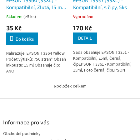
EPSON T3364 (33XL) -
EPSON T3357 (33XL) -
Kompatibilní, Žlutá, 15 ml,
Kompatibilní, s čipy, 5ks
čip
Skladem
(>5 ks)
Vyprodáno
35 Kč
170 Kč
DETAIL
Do košíku
Sada obsahuje:EPSON T3351 -
Nahrazuje: EPSON T3364 Yellow
Kompatibilní, 25ml, Černá,
Počet výtisků: 750 stran* Obsah
čipEPSON T3361 - Kompatibilní,
inkoustu: 15 ml Obsahuje čip:
15ml, Foto černá, čipEPSON
ANO
T3362 - Kompatibilní, 15ml,
Azurová, čipEPSON T3363 -...
6
položek celkem
O
v
l
Z
á
á
d
p
a
a
Informace pro vás
c
t
í
Obchodní podmínky
í
p