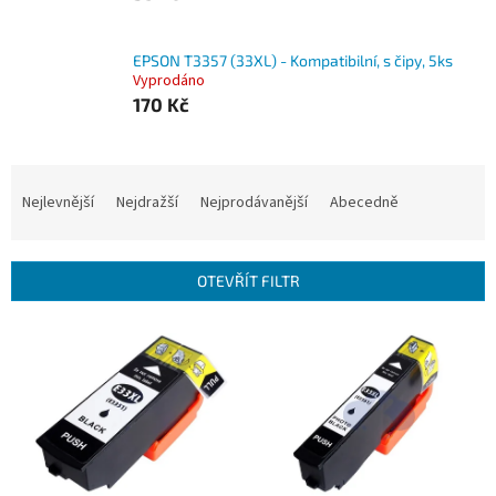
EPSON T3357 (33XL) - Kompatibilní, s čipy, 5ks
Vyprodáno
170 Kč
Ř
a
Nejlevnější
Nejdražší
Nejprodávanější
Abecedně
z
e
n
OTEVŘÍT FILTR
í
p
V
r
ý
o
p
d
i
u
s
k
p
t
r
ů