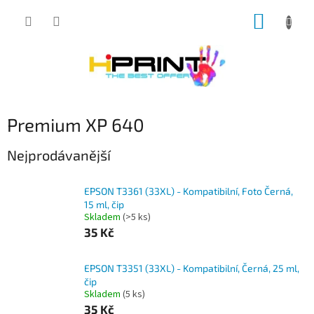
Přejít
NÁKUP
na
obsah
KOŠÍK
Premium XP 640
Nejprodávanější
EPSON T3361 (33XL) - Kompatibilní, Foto Černá,
15 ml, čip
Skladem
(>5 ks)
35 Kč
EPSON T3351 (33XL) - Kompatibilní, Černá, 25 ml,
čip
Skladem
(5 ks)
35 Kč