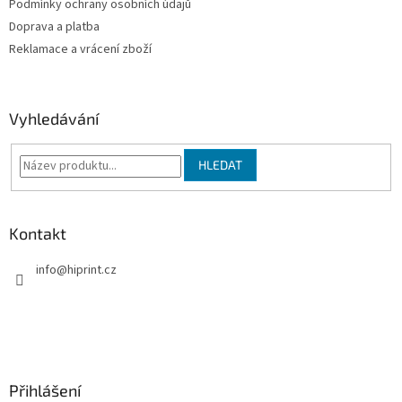
Podmínky ochrany osobních údajů
r
v
Doprava a platba
k
Reklamace a vrácení zboží
y
v
ý
p
Vyhledávání
i
s
u
HLEDAT
Kontakt
info
@
hiprint.cz
Přihlášení