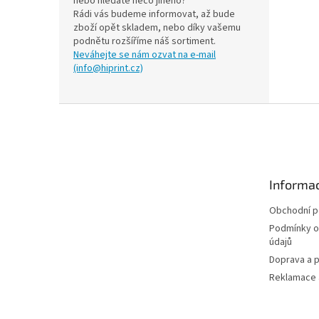
nebo hledáte něco jiného?
Rádi vás budeme informovat, až bude
zboží opět skladem, nebo díky vašemu
podnětu rozšíříme náš sortiment.
Neváhejte se nám ozvat na e-mail
(info@hiprint.cz)
Z
á
p
a
t
Informac
í
Obchodní 
Podmínky o
údajů
Doprava a p
Reklamace a