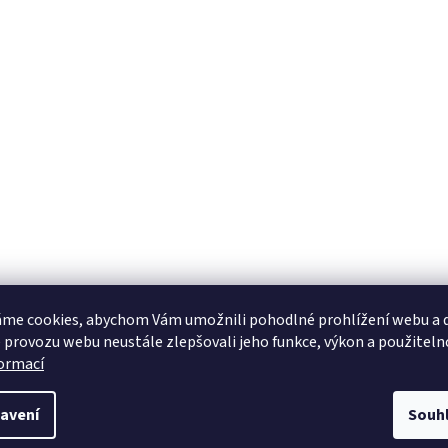
me cookies, abychom Vám umožnili pohodlné prohlížení webu a d
 provozu webu neustále zlepšovali jeho funkce, výkon a použiteln
formací
avení
Souh