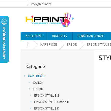
Přejít
info@hiprint.cz
na
obsah
KARTRIDŽE
INKOUSTY
PLNÍCÍ KARTRIDŽE
Domů
KARTRIDŽE
EPSON
EPSON STYLUS 
P
STY
o
Přeskočit
s
Kategorie
kategorie
t
r
KARTRIDŽE
a
CANON
n
EPSON
n
í
EPSON STYLUS S
p
EPSON STYLUS Office B
a
EPSON STYLUS D