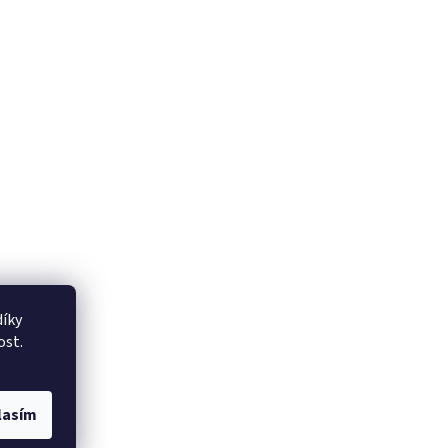
íky
ost.
lasím