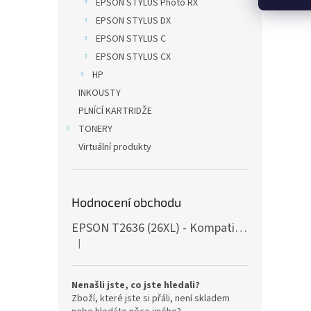
EPSON STYLUS Photo RX
EPSON STYLUS DX
EPSON STYLUS C
EPSON STYLUS CX
HP
INKOUSTY
PLNÍCÍ KARTRIDŽE
TONERY
Virtuální produkty
Hodnocení obchodu
EPSON T2636 (26XL) - Kompatibilní, s čipy, 5ks
|
Hodnocení produktu je 5 z 5 hvězdiček.
Nenašli jste, co jste hledali?
Zboží, které jste si přáli, není skladem