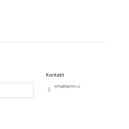
Kontakt
info
@
hiprint.cz