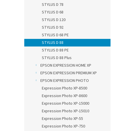
n
STYLUS D 78
e
STYLUS D 68
l
STYLUS D 120
STYLUS D 92
STYLUS D 68 PE
STYLUS D 88
STYLUS D 88 PE
STYLUS D 88 Plus
EPSON EXPRESSION HOME XP
EPSON EXPRESSION PREMIUM XP
EPSON EXPRESSION PHOTO
Expression Photo XP-8500
Expression Photo XP-8600
Expression Photo XP-15000
Expression Photo XP-15010
Expression Photo XP-55
Expression Photo XP-750