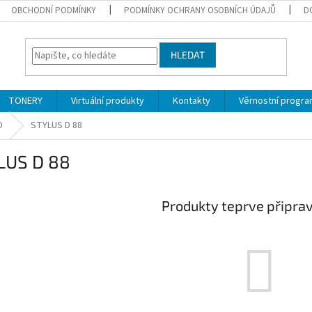
OBCHODNÍ PODMÍNKY
PODMÍNKY OCHRANY OSOBNÍCH ÚDAJŮ
D
HLEDAT
TONERY
Virtuální produkty
Kontakty
Věrnostní progr
D
STYLUS D 88
LUS D 88
Produkty teprve připra