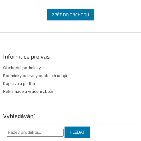
ZPĚT DO OBCHODU
Z
á
p
a
Informace pro vás
t
Obchodní podmínky
í
Podmínky ochrany osobních údajů
Doprava a platba
Reklamace a vrácení zboží
Vyhledávání
HLEDAT