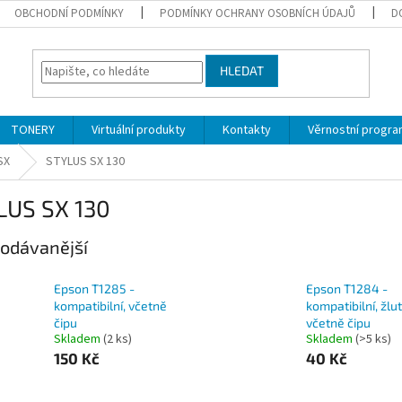
OBCHODNÍ PODMÍNKY
PODMÍNKY OCHRANY OSOBNÍCH ÚDAJŮ
D
HLEDAT
TONERY
Virtuální produkty
Kontakty
Věrnostní progr
SX
STYLUS SX 130
LUS SX 130
odávanější
Epson T1285 -
Epson T1284 -
kompatibilní, včetně
kompatibilní, žlut
čipu
včetně čipu
Skladem
(2 ks)
Skladem
(>5 ks)
150 Kč
40 Kč