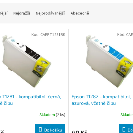
nější
Nejdražší
Nejprodávanější
Abecedně
Kód:
CAEPT1281BK
Kód:
CAE
 T1281 - kompatibilní, černá,
Epson T1282 - kompatibilní,
ě čipu
azurová, včetně čipu
Skladem
(2 ks)
Sklad
Do košíku
Do
Kč
40 Kč