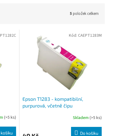
5
položek celkem
PT1282C
Kód:
CAEPT1283M
Epson T1283 - kompatibilní,
purpurová, včetně čipu
em
(>5 ks)
Skladem
(>5 ks)
 košíku
Do košíku
40 Kč