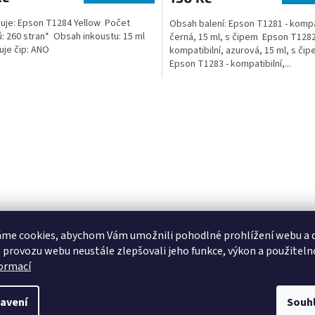
uje: Epson T1284 Yellow Počet
Obsah balení: Epson T1281 - kompat
ů: 260 stran* Obsah inkoustu: 15 ml
černá, 15 ml, s čipem Epson T1282
je čip: ANO
kompatibilní, azurová, 15 ml, s či
Epson T1283 - kompatibilní,...
O
v
l
á
d
a
c
í
p
r
v
me cookies, abychom Vám umožnili pohodlné prohlížení webu a d
k
 provozu webu neustále zlepšovali jeho funkce, výkon a použiteln
y
formací
v
ý
p
avení
Souh
i