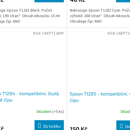
uje: Epson T1281 Black Počet
Nahrazuje: Epson T1282 Cyan Poč
ů: 190 stran* Obsah inkoustu: 15 ml
výtisků: 260 stran* Obsah inkoustu
je čip: ANO
Obsahuje čip: ANO
Kód:
CAEPT1284Y
Kód:
CAEPT1
 T1284 - kompatibilní, žlutá,
Epson T1285 - kompatibilní,
ě čipu
čipu
Skladem
(>5 ks)
Skla
Do košíku
Do
Kč
150 Kč