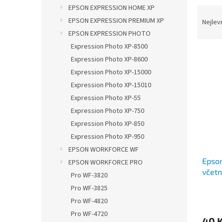
n
EPSON EXPRESSION HOME XP
Ř
e
a
EPSON EXPRESSION PREMIUM XP
Nejlev
l
z
EPSON EXPRESSION PHOTO
e
Expression Photo XP-8500
V
n
Expression Photo XP-8600
ý
í
Expression Photo XP-15000
p
p
Expression Photo XP-15010
i
r
s
o
Expression Photo XP-55
p
d
Expression Photo XP-750
r
u
Expression Photo XP-850
o
k
Expression Photo XP-950
d
t
EPSON WORKFORCE WF
u
ů
Epson
k
EPSON WORKFORCE PRO
včetn
t
Pro WF-3820
ů
Pro WF-3825
Pro WF-4820
Pro WF-4720
40 