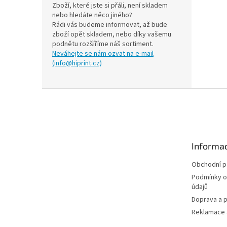
Zboží, které jste si přáli, není skladem
nebo hledáte něco jiného?
Rádi vás budeme informovat, až bude
zboží opět skladem, nebo díky vašemu
podnětu rozšíříme náš sortiment.
Neváhejte se nám ozvat na e-mail
(info@hiprint.cz)
Z
á
p
a
t
Informac
í
Obchodní 
Podmínky o
údajů
Doprava a p
Reklamace a