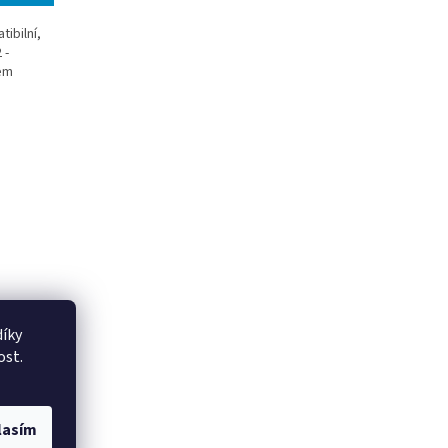
ibilní,
 -
pem
íky
ost.
lasím