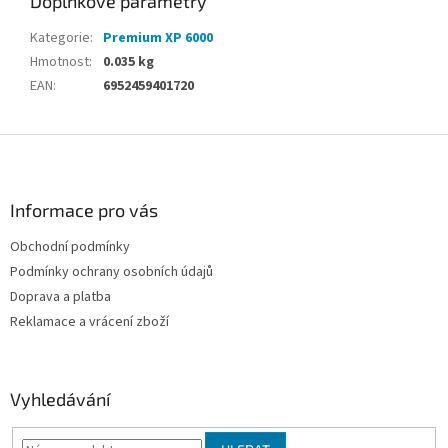
Doplňkové parametry
Kategorie
:
Premium XP 6000
Hmotnost
:
0.035 kg
EAN
:
6952459401720
Z
á
p
a
Informace pro vás
t
Obchodní podmínky
í
Podmínky ochrany osobních údajů
Doprava a platba
Reklamace a vrácení zboží
Vyhledávání