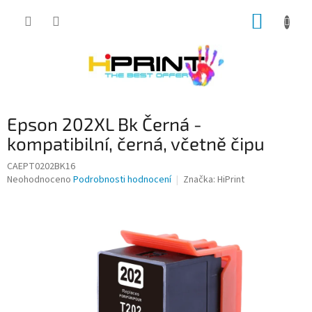
Přejít
NÁKUP
na
obsah
KOŠÍK
Epson 202XL Bk Černá -
kompatibilní, černá, včetně čipu
CAEPT0202BK16
Průměrné
Neohodnoceno
Podrobnosti hodnocení
Značka:
HiPrint
hodnocení
produktu
je
0,0
z
5
hvězdiček.