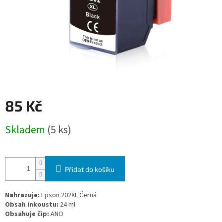
85 Kč
Měrná
Skladem
(5 ks)
cena:
Přidat do košíku
Nahrazuje:
Epson 202XL Černá
Obsah inkoustu:
24 ml
Obsahuje čip:
ANO