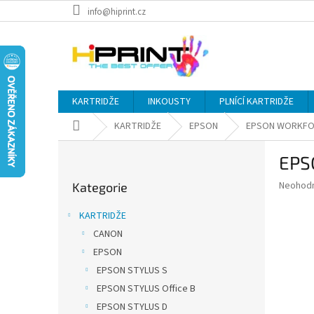
Přejít
info@hiprint.cz
na
obsah
KARTRIDŽE
INKOUSTY
PLNÍCÍ KARTRIDŽE
Domů
KARTRIDŽE
EPSON
EPSON WORKFO
P
EPSO
o
Přeskočit
s
Průměr
Neohod
Kategorie
kategorie
t
hodnoce
r
produkt
KARTRIDŽE
a
je
CANON
0,0
n
z
EPSON
n
5
í
EPSON STYLUS S
hvězdič
p
EPSON STYLUS Office B
a
EPSON STYLUS D