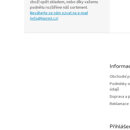
zboží opět skladem, nebo díky vašemu
podnětu rozšíříme náš sortiment.
Neváhejte se nám ozvat na e-mail
(info@hiprint.cz)
Z
á
p
a
t
Informac
í
Obchodní 
Podmínky o
údajů
Doprava a p
Reklamace a
Přihláše