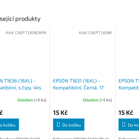
sející produkty
Kód:
CAEPT1636CMYK
Kód:
CAEPT1636K
 T1636 (16XL) -
EPSON T1631 (16XL) -
EPSON T1
tibilní, s čipy, 4ks
Kompatibilní, Černá, 17
Kompatibi
ml, čip
15 ml, či
Skladem
(>5 ks)
Skladem
(>5 ks)
č
15 Kč
15 Kč
o košíku
Do košíku
Do ko