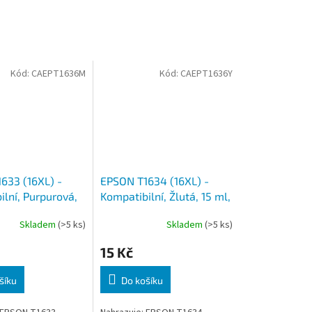
Kód:
CAEPT1636M
Kód:
CAEPT1636Y
633 (16XL) -
EPSON T1634 (16XL) -
lní, Purpurová,
Kompatibilní, Žlutá, 15 ml,
p
čip
Skladem
(>5 ks)
Skladem
(>5 ks)
15 Kč
šíku
Do košíku