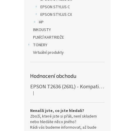
EPSON STYLUS C
EPSON STYLUS CX
HP
INKOUSTY
PLNÍCÍ KARTRIDŽE
TONERY
Virtuální produkty
Hodnocení obchodu
EPSON T2636 (26XL) - Kompatibilní, s čipy, 5ks
|
Hodnocení produktu je 5 z 5 hvězdiček.
Nenašli jste, co jste hledali?
Zboží, které jste si přáli, není skladem
nebo hledáte něco jiného?
Rádi vás budeme informovat, až bude