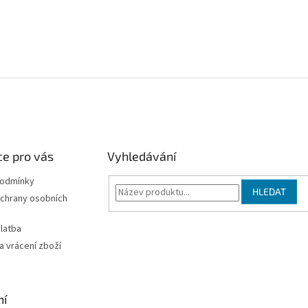
e pro vás
Vyhledávání
podmínky
HLEDAT
chrany osobních
latba
 vrácení zboží
ní