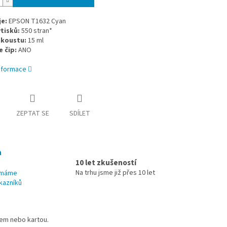
e:
EPSON T1632 Cyan
tisků:
550 stran*
nkoustu:
15 ml
 čip:
ANO
informace
ZEPTAT SE
SDÍLET
h
10 let zkušeností
Na trhu jsme již přes 10 let
u máme
kazníků
dem nebo kartou.