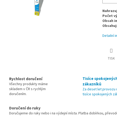
Nahrazuj
Počet vý
Obsah i
Obsahuje
Detailní 
TISK
Tisíce spokojenýc
Rychlost doručení
zákazníků
Všechny produkty máme
skladem v ČR s rychlým
Za deset let provoz
doručením.
tisíce spokojených zá
Doručení do ruky
Doručujeme do ruky nebo i na výdejní místa. Platba dobírkou, převo