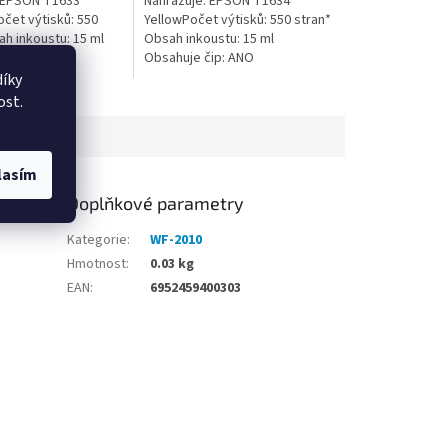
 EPSON T1633
Nahrazuje: EPSON T1634
čet výtisků: 550
YellowPočet výtisků: 550 stran*
ah inkoustu: 15 ml
Obsah inkoustu: 15 ml
ip: ANO
Obsahuje čip: ANO
íky
ost.
lasím
Doplňkové parametry
Kategorie
:
WF-2010
Hmotnost
:
0.03 kg
EAN
:
6952459400303