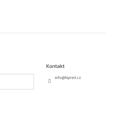
Kontakt
info
@
hiprint.cz