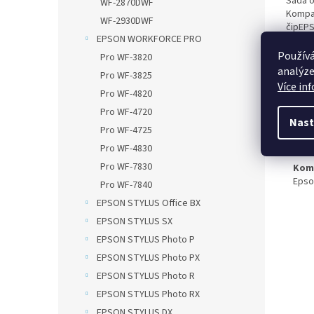
Sada o
WF-2870DWF
Kompat
WF-2930DWF
čipEPS
EPSON WORKFORCE PRO
15ml, 
T1633 
Používá
Pro WF-3820
Purpur
analýze
Pro WF-3825
Více in
Pro WF-4820
Popi
Pro WF-4720
Nast
Pro WF-4725
Det
Pro WF-4830
Pro WF-7830
Komp
Epso
Pro WF-7840
EPSON STYLUS Office BX
EPSON STYLUS SX
EPSON STYLUS Photo P
EPSON STYLUS Photo PX
EPSON STYLUS Photo R
EPSON STYLUS Photo RX
EPSON STYLUS DX