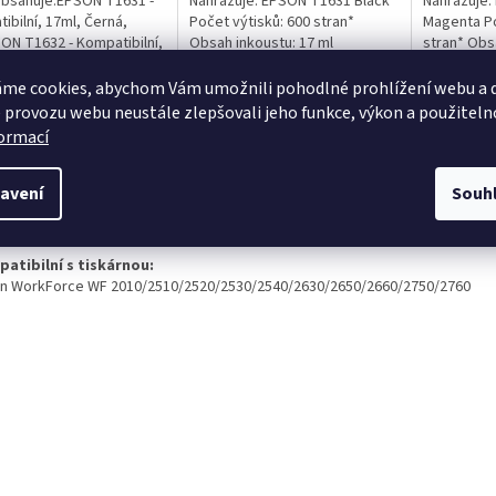
bsahuje:EPSON T1631 -
Nahrazuje: EPSON T1631 Black
Nahrazuje:
ibilní, 17ml, Černá,
Počet výtisků: 600 stran*
Magenta Po
ON T1632 - Kompatibilní,
Obsah inkoustu: 17 ml
stran* Obs
Azurová, čipEPSON
Obsahuje čip: ANO
Obsahuje č
- Kompatibilní, 15ml,
me cookies, abychom Vám umožnili pohodlné prohlížení webu a d
ová, čipEPSON T1634 -...
 provozu webu neustále zlepšovali jeho funkce, výkon a použiteln
formací
s
Diskuze
avení
Souh
ailní popis produktu
atibilní s tiskárnou:
n WorkForce WF 2010/2510/2520/2530/2540/2630/2650/2660/2750/2760