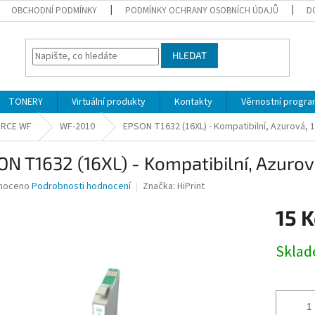
OBCHODNÍ PODMÍNKY
PODMÍNKY OCHRANY OSOBNÍCH ÚDAJŮ
D
HLEDAT
TONERY
Virtuální produkty
Kontakty
Věrnostní progr
RCE WF
WF-2010
EPSON T1632 (16XL) - Kompatibilní, Azurová, 1
N T1632 (16XL) - Kompatibilní, Azurová
né
noceno
Podrobnosti hodnocení
Značka:
HiPrint
ní
15 K
u
Měrná
Skla
cena:
ek.