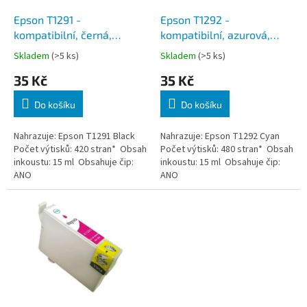
o
d
Epson T1291 -
Epson T1292 -
u
kompatibilní, černá,
kompatibilní, azurová,
k
včetně čipu
včetně čipu
Skladem
(>5 ks)
Skladem
(>5 ks)
t
35 Kč
35 Kč
ů
Do košíku
Do košíku
Nahrazuje: Epson T1291 Black
Nahrazuje: Epson T1292 Cyan
Počet výtisků: 420 stran* Obsah
Počet výtisků: 480 stran* Obsah
inkoustu: 15 ml Obsahuje čip:
inkoustu: 15 ml Obsahuje čip:
ANO
ANO