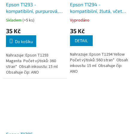
Epson T1293 -
Epson T1294 -
kompatibilní, purpurová,
kompatibilní, žlutá, včetně
včetně čipu
čipu
Skladem
(>5 ks)
Vyprodáno
35 Kč
35 Kč
DETAIL
Do košíku
Nahrazuje: Epson T1294 Yellow
Nahrazuje: Epson T1293
Počet výtisků: 560 stran* Obsah
Magenta Počet výtisků: 360
inkoustu: 15 ml Obsahuje čip:
stran* Obsah inkoustu: 15 ml
ANO
Obsahuje čip: ANO