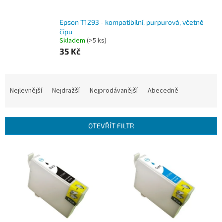
Epson T1293 - kompatibilní, purpurová, včetně
čipu
Skladem
(>5 ks)
35 Kč
Ř
a
Nejlevnější
Nejdražší
Nejprodávanější
Abecedně
z
e
n
OTEVŘÍT FILTR
í
p
V
r
ý
o
p
d
i
u
s
k
p
t
r
ů