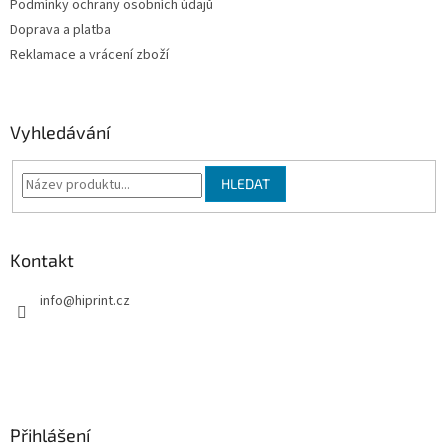
Podmínky ochrany osobních údajů
r
v
Doprava a platba
k
Reklamace a vrácení zboží
y
v
ý
p
Vyhledávání
i
s
u
HLEDAT
Kontakt
info
@
hiprint.cz
Přihlášení