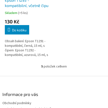
Epson T1295 -
kompatibilní, včetně čipu
Skladem
(>5 ks)
130 Kč
Do košíku
Obsah balení: Epson T1291 -
kompatibilní, černá, 15 ml, s
čipem Epson T1292 -
kompatibilní, azurová, 15 ml, s
čipem Epson T1293 -
kompatibilní, purpurová, 15 ml, s
5
položek celkem
O
čipem...
v
l
Z
á
á
d
p
a
a
Informace pro vás
c
t
í
Obchodní podmínky
í
p