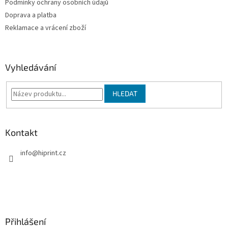
Podmínky ochrany osobních údajů
r
v
Doprava a platba
k
Reklamace a vrácení zboží
y
v
ý
p
Vyhledávání
i
s
u
HLEDAT
Kontakt
info
@
hiprint.cz
Přihlášení