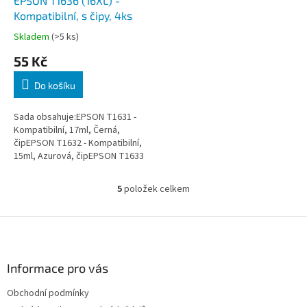
EPSON T1636 (16XL) -
Kompatibilní, s čipy, 4ks
Skladem
(>5 ks)
55 Kč
Do košíku
Sada obsahuje:EPSON T1631 -
Kompatibilní, 17ml, Černá,
čipEPSON T1632 - Kompatibilní,
15ml, Azurová, čipEPSON T1633
- Kompatibilní, 15ml, Purpurová,
čipEPSON T1634 -...
5
položek celkem
O
v
l
Z
á
á
d
p
a
a
Informace pro vás
c
t
í
Obchodní podmínky
í
p