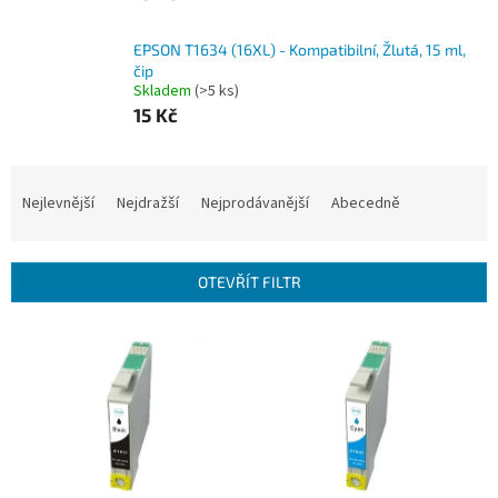
EPSON T1634 (16XL) - Kompatibilní, Žlutá, 15 ml,
čip
Skladem
(>5 ks)
15 Kč
Ř
a
Nejlevnější
Nejdražší
Nejprodávanější
Abecedně
z
e
n
OTEVŘÍT FILTR
í
p
V
r
ý
o
p
d
i
u
s
k
p
t
r
ů