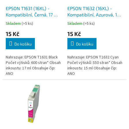
o
d
EPSON T1631 (16XL) -
EPSON T1632 (16XL) -
u
Kompatibilní, Černá, 17 ml,
Kompatibilní, Azurová, 15
k
čip
ml, čip
Skladem
(>5 ks)
Skladem
(>5 ks)
t
15 Kč
15 Kč
ů
Do košíku
Do košíku
Nahrazuje: EPSON T1631 Black
Nahrazuje: EPSON T1632 Cyan
Počet výtisků: 600 stran* Obsah
Počet výtisků: 550 stran* Obsah
inkoustu: 17 ml Obsahuje čip:
inkoustu: 15 ml Obsahuje čip:
ANO
ANO