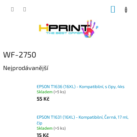
Přejít
NÁKUP
na
obsah
KOŠÍK
WF-2750
Nejprodávanější
EPSON T1636 (16XL) - Kompatibilní, s čipy, 4ks
Skladem
(>5 ks)
55 Kč
EPSON T1631 (16XL) - Kompatibilní, Černá, 17 ml,
čip
Skladem
(>5 ks)
15 Kč