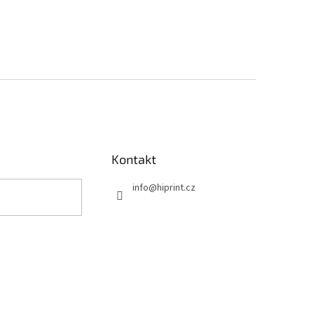
Kontakt
info
@
hiprint.cz