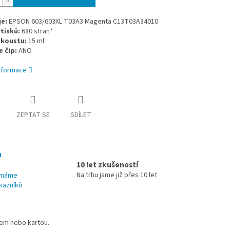
e:
EPSON 603/603XL T03A3 Magenta C13T03A34010
tisků:
680 stran*
nkoustu:
15 ml
 čip:
ANO
informace
ZEPTAT SE
SDÍLET
h
10 let zkušeností
Na trhu jsme již přes 10 let
u máme
kazníků
dem nebo kartou.