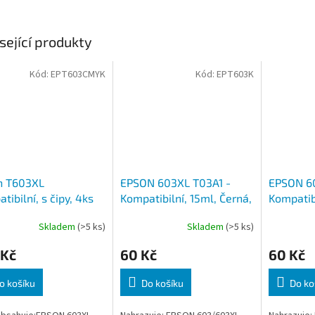
sející produkty
Kód:
EPT603CMYK
Kód:
EPT603K
n T603XL
EPSON 603XL T03A1 -
EPSON 6
tibilní, s čipy, 4ks
Kompatibilní, 15ml, Černá,
Kompatibi
čip
Azurová, 
Skladem
(>5 ks)
Skladem
(>5 ks)
 Kč
60 Kč
60 Kč
o košíku
Do košíku
Do ko