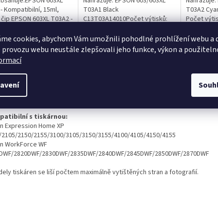
obsahuje:EPSON 603XL
Nahrazuje: EPSON 603/603XL
Nahrazuje:
- Kompatibilní, 15ml,
T03A1 Black
T03A2 Cya
 čip EPSON 603XL T03A2 -
C13T03A14010Počet výtisků:
Počet výti
ibilní, 15ml, Azurová,
660 stran*Obsah inkoustu: 15
Obsah inko
SON 603XL T03A3 -
ml Obsahuje čip: ANO
Obsahuje č
me cookies, abychom Vám umožnili pohodlné prohlížení webu a d
ibilní, 15ml, Purpurová,
 provozu webu neustále zlepšovali jeho funkce, výkon a použiteln
formací
s
Diskuze
avení
Souh
ailní popis produktu
atibilní s tiskárnou:
n Expression Home XP
/2105/2150/2155/3100/3105/3150/3155/4100/4105/4150/4155
n WorkForce WF
DWF/2820DWF/2830DWF/2835DWF/2840DWF/2845DWF/2850DWF/2870DWF
ely tiskáren se liší počtem maximálně vytištěných stran a fotografií.