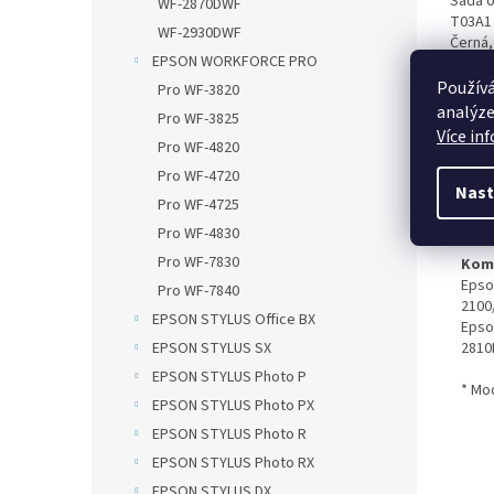
Sada 
WF-2870DWF
T03A1 
WF-2930DWF
Černá,
EPSON WORKFORCE PRO
Kompat
čip EP
Používá
Pro WF-3820
Kompat
analýze
Pro WF-3825
čip...
Více in
Pro WF-4820
Popi
Pro WF-4720
Nast
Pro WF-4725
Det
Pro WF-4830
Pro WF-7830
Komp
Epso
Pro WF-7840
2100
EPSON STYLUS Office BX
Epso
EPSON STYLUS SX
2810
EPSON STYLUS Photo P
* Mod
EPSON STYLUS Photo PX
EPSON STYLUS Photo R
EPSON STYLUS Photo RX
EPSON STYLUS DX