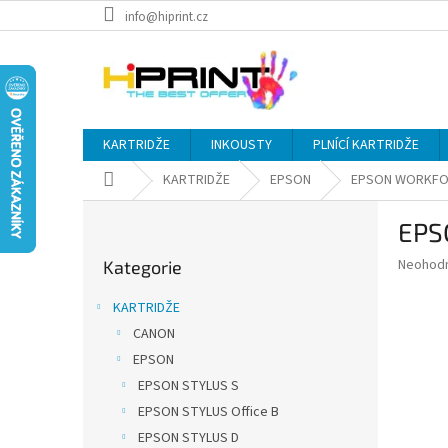
Přejít
info@hiprint.cz
na
obsah
KARTRIDŽE
INKOUSTY
PLNÍCÍ KARTRIDŽE
Domů
KARTRIDŽE
EPSON
EPSON WORKFO
P
EPSO
o
Přeskočit
s
Průměr
Neohod
Kategorie
kategorie
t
hodnoce
r
produkt
KARTRIDŽE
a
je
CANON
0,0
n
z
EPSON
n
5
í
EPSON STYLUS S
hvězdič
p
EPSON STYLUS Office B
a
EPSON STYLUS D