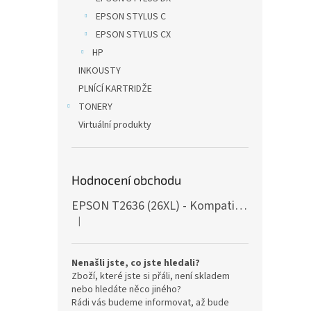
EPSON STYLUS C
EPSON STYLUS CX
HP
INKOUSTY
PLNÍCÍ KARTRIDŽE
TONERY
Virtuální produkty
Hodnocení obchodu
EPSON T2636 (26XL) - Kompatibilní, s čipy, 5ks
|
Hodnocení produktu je 5 z 5 hvězdiček.
Nenašli jste, co jste hledali?
Zboží, které jste si přáli, není skladem
nebo hledáte něco jiného?
Rádi vás budeme informovat, až bude