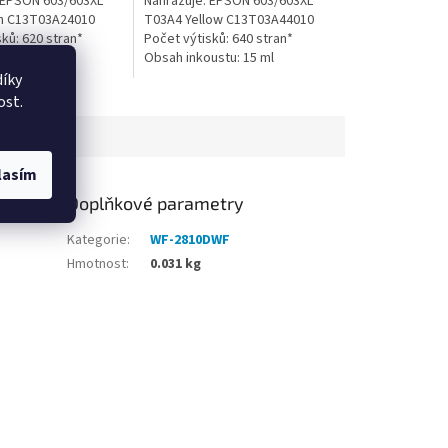
 EPSON 603/603XL
Nahrazuje: EPSON 603/603XL
n C13T03A24010
T03A4 Yellow C13T03A44010
sků: 620 stran*
Počet výtisků: 640 stran*
ustu: 15 ml
Obsah inkoustu: 15 ml
ip: ANO
Obsahuje čip: ANO
íky
ost.
lasím
Doplňkové parametry
Kategorie
:
WF-2810DWF
Hmotnost
:
0.031 kg