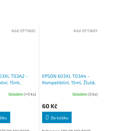
Kód:
EPT603C
Kód:
EPT603Y
03XL T03A2 -
EPSON 603XL T03A4 -
lní, 15ml,
Kompatibilní, 15ml, Žlutá,
čip
čip
Skladem
(>5 ks)
Skladem
(3 ks)
60 Kč
šíku
Do košíku