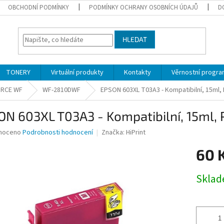
OBCHODNÍ PODMÍNKY
PODMÍNKY OCHRANY OSOBNÍCH ÚDAJŮ
D
HLEDAT
TONERY
Virtuální produkty
Kontakty
Věrnostní progr
RCE WF
WF-2810DWF
EPSON 603XL T03A3 - Kompatibilní, 15ml, 
N 603XL T03A3 - Kompatibilní, 15ml, 
né
noceno
Podrobnosti hodnocení
Značka:
HiPrint
ní
60 
u
Měrná
Skla
cena:
ek.