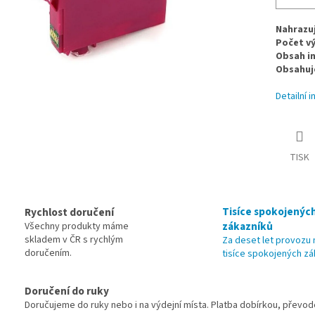
Nahrazuj
Počet vý
Obsah i
Obsahuje
Detailní 
TISK
Tisíce spokojenýc
Rychlost doručení
zákazníků
Všechny produkty máme
skladem v ČR s rychlým
Za deset let provoz
doručením.
tisíce spokojených zá
Doručení do ruky
Doručujeme do ruky nebo i na výdejní místa. Platba dobírkou, převo