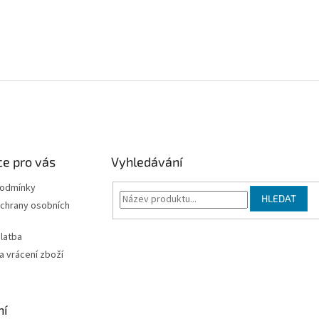
e pro vás
Vyhledávání
podmínky
HLEDAT
chrany osobních
latba
 vrácení zboží
ní