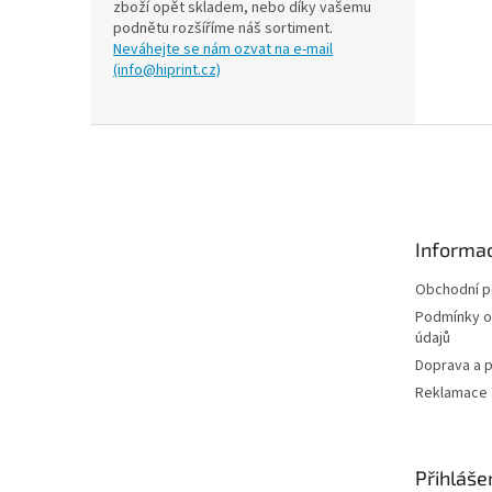
zboží opět skladem, nebo díky vašemu
podnětu rozšíříme náš sortiment.
Neváhejte se nám ozvat na e-mail
(info@hiprint.cz)
Z
á
p
a
t
Informac
í
Obchodní 
Podmínky o
údajů
Doprava a p
Reklamace a
Přihláše