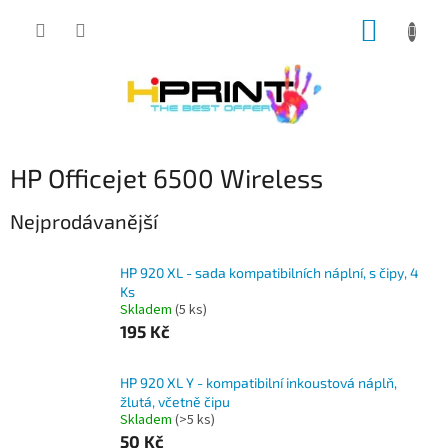
Přejít
NÁKUP
na
obsah
KOŠÍK
HP Officejet 6500 Wireless
Nejprodávanější
HP 920 XL - sada kompatibilních náplní, s čipy, 4
Ks
Skladem
(5 ks)
195 Kč
HP 920 XL Y - kompatibilní inkoustová náplň,
žlutá, včetně čipu
Skladem
(>5 ks)
50 Kč