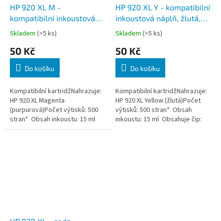
HP 920 XL M -
HP 920 XL Y - kompatibilní
kompatibilní inkoustová
inkoustová náplň, žlutá,
náplň, purpurová, včetně
včetně čipu
Skladem
(>5 ks)
Skladem
(>5 ks)
čipu
50 Kč
50 Kč
Do košíku
Do košíku
Kompatibilní kartridžNahrazuje:
Kompatibilní kartridžNahrazuje:
HP 920 XL Magenta
HP 920 XL Yellow (žlutá)Počet
(purpurová)Počet výtisků: 500
výtisků: 500 stran* Obsah
stran* Obsah inkoustu: 15 ml
inkoustu: 15 ml Obsahuje čip:
Obsahuje čip: ANO
ANO