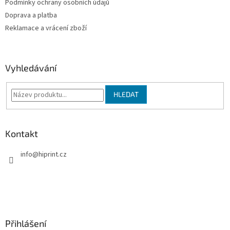
Podmínky ochrany osobních údajů
r
v
Doprava a platba
k
Reklamace a vrácení zboží
y
v
ý
p
Vyhledávání
i
s
u
HLEDAT
Kontakt
info
@
hiprint.cz
Přihlášení