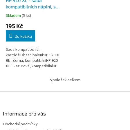
HP 920 XL - sada
kompatibilních náplní, s
čipy, 4 Ks
Skladem
(5 ks)
195 Kč
Do košíku
Sada kompatibilních
kartridžíObsah balení:HP 920 XL
Bk - černá, kompatibilníHP 920
XL C - azurová, kompatibilníHP
920 XL M - purpurová,
kompatibilníHP 920 XL Y - žlutá,...
5
položek celkem
O
v
l
Z
á
á
d
p
a
a
Informace pro vás
c
t
í
Obchodní podmínky
í
p