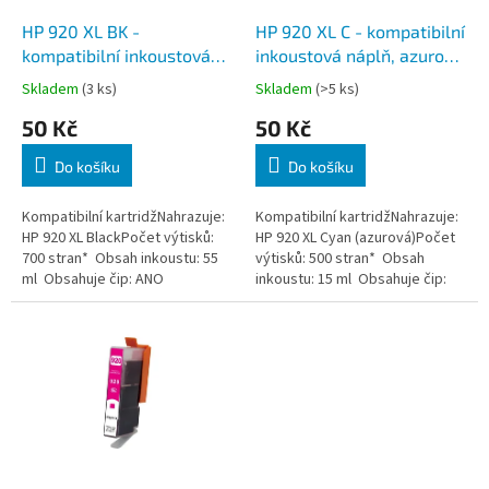
o
d
HP 920 XL BK -
HP 920 XL C - kompatibilní
u
kompatibilní inkoustová
inkoustová náplň, azurová,
k
náplň, černá, včetně čipu
včetně čipu
Skladem
(3 ks)
Skladem
(>5 ks)
t
50 Kč
50 Kč
ů
Do košíku
Do košíku
Kompatibilní kartridžNahrazuje:
Kompatibilní kartridžNahrazuje:
HP 920 XL BlackPočet výtisků:
HP 920 XL Cyan (azurová)Počet
700 stran* Obsah inkoustu: 55
výtisků: 500 stran* Obsah
ml Obsahuje čip: ANO
inkoustu: 15 ml Obsahuje čip:
ANO