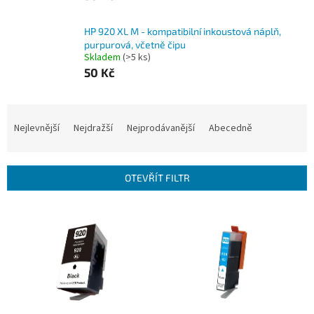
HP 920 XL M - kompatibilní inkoustová náplň,
purpurová, včetně čipu
Skladem
(>5 ks)
50 Kč
Ř
a
Nejlevnější
Nejdražší
Nejprodávanější
Abecedně
z
e
n
OTEVŘÍT FILTR
í
p
V
r
ý
o
p
d
i
u
s
k
p
t
r
ů