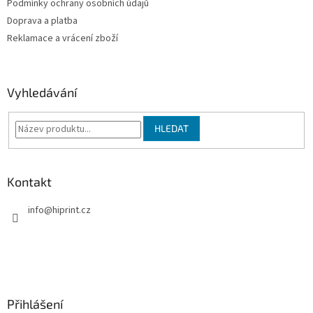
Podmínky ochrany osobních údajů
r
v
Doprava a platba
k
Reklamace a vrácení zboží
y
v
ý
p
Vyhledávání
i
s
u
HLEDAT
Kontakt
info
@
hiprint.cz
Přihlášení