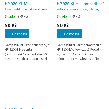
HP 920 XL M -
HP 920 XL Y - kompatibilní
kompatibilní inkoustová
inkoustová náplň, žlutá,
náplň, purpurová, včetně
včetně čipu
Skladem
(>5 ks)
Skladem
(>5 ks)
čipu
50 Kč
50 Kč
Do košíku
Do košíku
Kompatibilní kartridžNahrazuje:
Kompatibilní kartridžNahrazuje:
HP 920 XL Magenta
HP 920 XL Yellow (žlutá)Počet
(purpurová)Počet výtisků: 500
výtisků: 500 stran* Obsah
stran* Obsah inkoustu: 15 ml
inkoustu: 15 ml Obsahuje čip:
Obsahuje čip: ANO
ANO