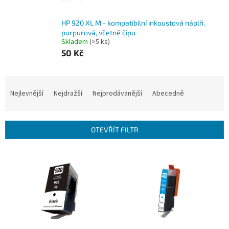
HP 920 XL M - kompatibilní inkoustová náplň,
purpurová, včetně čipu
Skladem
(>5 ks)
50 Kč
Ř
a
Nejlevnější
Nejdražší
Nejprodávanější
Abecedně
z
e
n
OTEVŘÍT FILTR
í
p
V
r
ý
o
p
d
i
u
s
k
p
t
r
ů