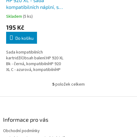
HP 920 XL - sada
kompatibilních náplní, s
čipy, 4 Ks
Skladem
(5 ks)
195 Kč
Do košíku
Sada kompatibilních
kartridžíObsah balení:HP 920 XL
Bk - černá, kompatibilníHP 920
XL C - azurová, kompatibilníHP
920 XL M - purpurová,
kompatibilníHP 920 XL Y - žlutá,...
5
položek celkem
O
v
l
Z
á
á
d
p
a
a
Informace pro vás
c
t
í
Obchodní podmínky
í
p