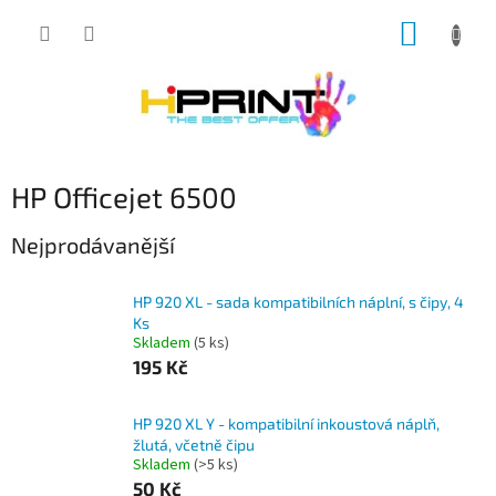
Přejít
NÁKUP
na
obsah
KOŠÍK
HP Officejet 6500
Nejprodávanější
HP 920 XL - sada kompatibilních náplní, s čipy, 4
Ks
Skladem
(5 ks)
195 Kč
HP 920 XL Y - kompatibilní inkoustová náplň,
žlutá, včetně čipu
Skladem
(>5 ks)
50 Kč