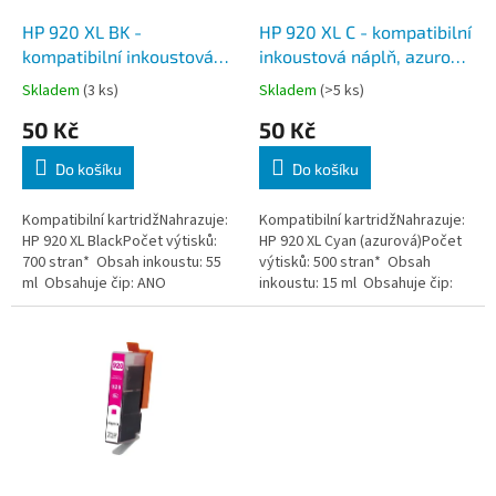
o
d
HP 920 XL BK -
HP 920 XL C - kompatibilní
u
kompatibilní inkoustová
inkoustová náplň, azurová,
k
náplň, černá, včetně čipu
včetně čipu
Skladem
(3 ks)
Skladem
(>5 ks)
t
50 Kč
50 Kč
ů
Do košíku
Do košíku
Kompatibilní kartridžNahrazuje:
Kompatibilní kartridžNahrazuje:
HP 920 XL BlackPočet výtisků:
HP 920 XL Cyan (azurová)Počet
700 stran* Obsah inkoustu: 55
výtisků: 500 stran* Obsah
ml Obsahuje čip: ANO
inkoustu: 15 ml Obsahuje čip:
ANO