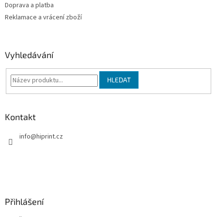
v
Doprava a platba
k
Reklamace a vrácení zboží
y
v
ý
p
Vyhledávání
i
s
u
HLEDAT
Kontakt
info
@
hiprint.cz
Přihlášení