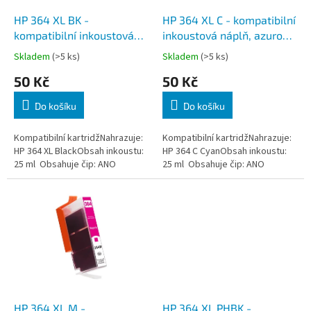
o
d
HP 364 XL BK -
HP 364 XL C - kompatibilní
u
kompatibilní inkoustová
inkoustová náplň, azurová,
k
náplň, černá, včetně čipu
včetně čipu
Skladem
(>5 ks)
Skladem
(>5 ks)
t
50 Kč
50 Kč
ů
Do košíku
Do košíku
Kompatibilní kartridžNahrazuje:
Kompatibilní kartridžNahrazuje:
HP 364 XL BlackObsah inkoustu:
HP 364 C CyanObsah inkoustu:
25 ml Obsahuje čip: ANO
25 ml Obsahuje čip: ANO
HP 364 XL M -
HP 364 XL PHBK -