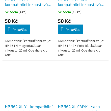
kompatibilní inkoustová
kompatibilní inkoustová
náplň, purpurová, včetně
náplň, foto černá, včetně
Skladem
(4 ks)
Skladem
(>5 ks)
čipu
čipu
50 Kč
50 Kč
Do košíku
Do košíku
Kompatibilní kartridžNahrazuje:
Kompatibilní kartridžNahrazuje:
HP 364 M magentaObsah
HP 364 PHBK Foto BlackObsah
inkoustu: 25 ml Obsahuje čip:
inkoustu: 25 ml Obsahuje čip:
ANO
ANO
HP 364 XL Y - kompatibilní
HP 364 XL CMYK - sada