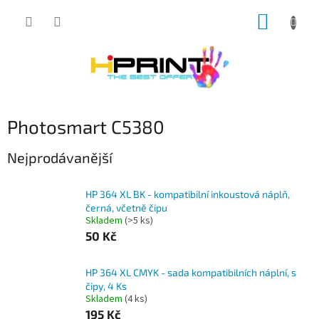
Přejít
NÁKUP
na
obsah
KOŠÍK
Photosmart C5380
Nejprodávanější
HP 364 XL BK - kompatibilní inkoustová náplň,
černá, včetně čipu
Skladem
(>5 ks)
50 Kč
HP 364 XL CMYK - sada kompatibilních náplní, s
čipy, 4 Ks
Skladem
(4 ks)
195 Kč