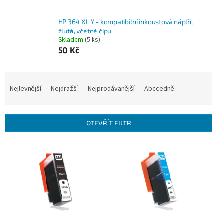
HP 364 XL Y - kompatibilní inkoustová náplň,
žlutá, včetně čipu
Skladem
(5 ks)
50 Kč
Ř
a
Nejlevnější
Nejdražší
Nejprodávanější
Abecedně
z
e
n
OTEVŘÍT FILTR
í
p
V
r
ý
o
p
d
i
u
s
k
p
t
r
ů