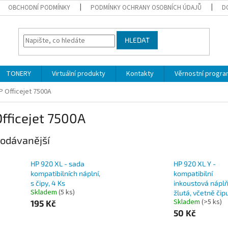
OBCHODNÍ PODMÍNKY
PODMÍNKY OCHRANY OSOBNÍCH ÚDAJŮ
D
HLEDAT
TONERY
Virtuální produkty
Kontakty
Věrnostní progr
P Officejet 7500A
fficejet 7500A
odávanější
HP 920 XL - sada
HP 920 XL Y -
kompatibilních náplní,
kompatibilní
s čipy, 4 Ks
inkoustová náplň
Skladem
(5 ks)
žlutá, včetně čip
Skladem
(>5 ks)
195 Kč
50 Kč