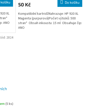
 košíku
Do košíku
50 Kč
 920 XL
Kompatibilní kartridžNahrazuje: HP 920 XL
stran*
Magenta (purpurová)Počet výtisků: 500
ip: ANO
stran* Obsah inkoustu: 15 ml Obsahuje čip:
ANO
Kód:
2824
ních
dem
(5 ks)