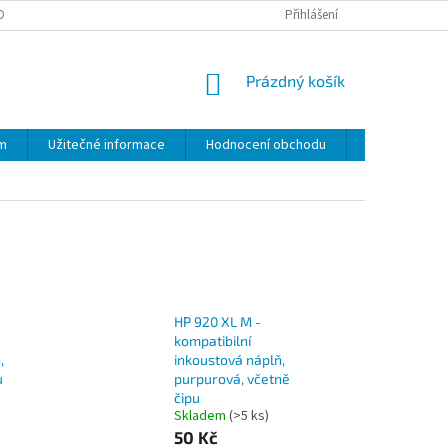
OPRAVA A PLATBA
REKLAMACE A VRÁCENÍ ZBOŽÍ
Přihlášení
NÁKUPNÍ
Prázdný košík
KOŠÍK
am
Užitečné informace
Hodnocení obchodu
Moje objedn
HP 920 XL M -
kompatibilní
,
inkoustová náplň,
u
purpurová, včetně
čipu
Skladem
(>5 ks)
50 Kč