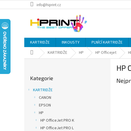
Přejít
info@hiprint.cz
na
obsah
KARTRIDŽE
INKOUSTY
PLNÍCÍ KARTRIDŽE
Domů
KARTRIDŽE
HP
HP Officejet
H
P
HP O
o
Přeskočit
s
Kategorie
kategorie
Nejpr
t
r
KARTRIDŽE
a
CANON
n
EPSON
n
í
HP
p
HP OfficeJet PRO K
a
HP OfficeJet PRO L