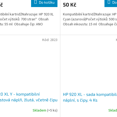
Do košíku
Do
Kč
50 Kč
ibilní kartridžNahrazuje: HP 920 XL
Kompatibilní kartridžNahrazuje: HP
očet výtisků: 700 stran* Obsah
Cyan (azurová)Počet výtisků: 500 
tu: 55 ml Obsahuje čip: ANO
Obsah inkoustu: 15 ml Obsahuje č
Kód:
2823
0 XL Y - kompatibilní
HP 920 XL - sada kompatibil
stová náplň, žlutá, včetně čipu
náplní, s čipy, 4 Ks
Skladem
(>5 ks)
Skla