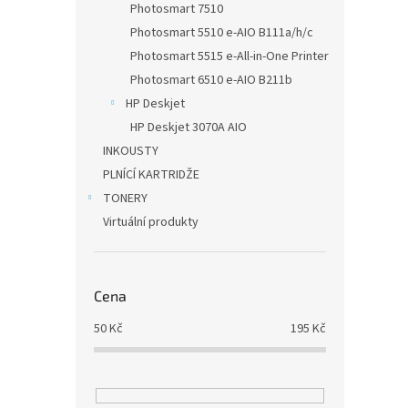
Photosmart 7510
Photosmart 5510 e-AIO B111a/h/c
Photosmart 5515 e-All-in-One Printer
Photosmart 6510 e-AIO B211b
HP Deskjet
HP Deskjet 3070A AIO
INKOUSTY
PLNÍCÍ KARTRIDŽE
TONERY
Virtuální produkty
Cena
50
Kč
195
Kč