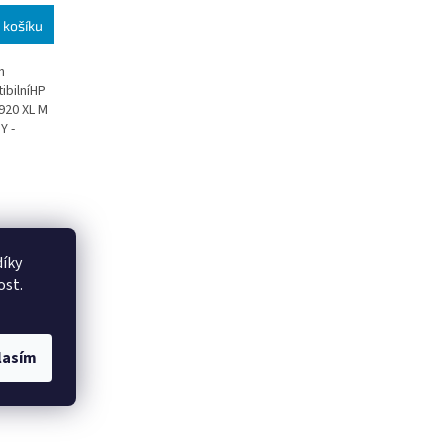
 košíku
h
ibilníHP
 920 XL M
Y -
íky
ost.
lasím