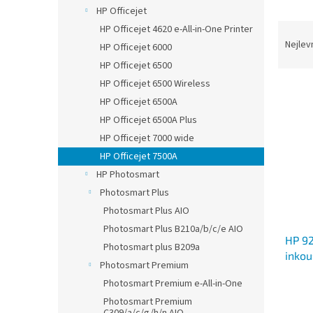
n
HP Officejet
e
Ř
HP Officejet 4620 e-All-in-One Printer
l
a
Nejlev
HP Officejet 6000
z
HP Officejet 6500
e
HP Officejet 6500 Wireless
V
n
HP Officejet 6500A
ý
í
p
p
HP Officejet 6500A Plus
i
r
HP Officejet 7000 wide
s
o
HP Officejet 7500A
p
d
HP Photosmart
r
u
Photosmart Plus
o
k
d
Photosmart Plus AIO
t
u
ů
Photosmart Plus B210a/b/c/e AIO
HP 92
k
Photosmart plus B209a
inkou
t
Photosmart Premium
čipu
ů
Photosmart Premium e-All-in-One
Photosmart Premium