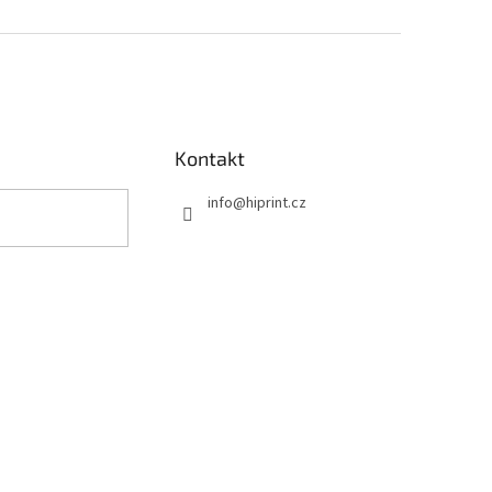
Kontakt
info
@
hiprint.cz