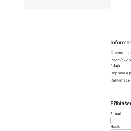
Z
á
p
a
t
Informac
í
Obchodní 
Podmínky o
údajů
Doprava a p
Reklamace a
Přihláše
E-mail
Heslo