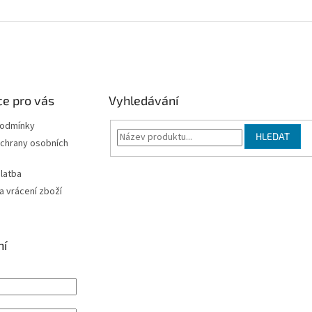
e pro vás
Vyhledávání
podmínky
HLEDAT
chrany osobních
latba
 vrácení zboží
ní