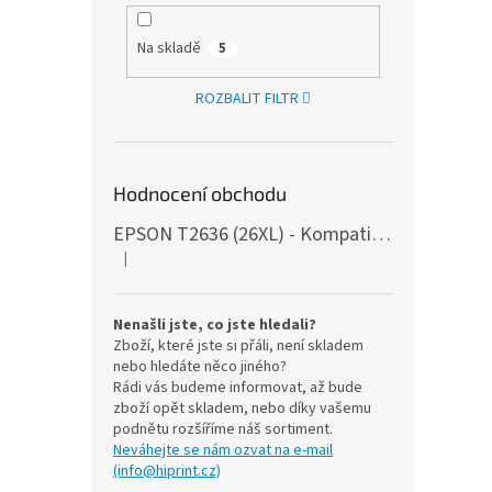
Na skladě
5
ROZBALIT FILTR
Hodnocení obchodu
EPSON T2636 (26XL) - Kompatibilní, s čipy, 5ks
|
Hodnocení produktu je 5 z 5 hvězdiček.
Nenašli jste, co jste hledali?
Zboží, které jste si přáli, není skladem
nebo hledáte něco jiného?
Rádi vás budeme informovat, až bude
zboží opět skladem, nebo díky vašemu
podnětu rozšíříme náš sortiment.
Neváhejte se nám ozvat na e-mail
(info@hiprint.cz)