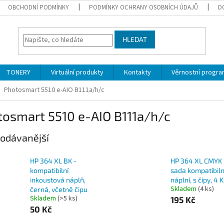
OBCHODNÍ PODMÍNKY
PODMÍNKY OCHRANY OSOBNÍCH ÚDAJŮ
D
HLEDAT
TONERY
Virtuální produkty
Kontakty
Věrnostní progr
Photosmart 5510 e-AIO B111a/h/c
tosmart 5510 e-AIO B111a/h/c
odávanější
HP 364 XL BK -
HP 364 XL CMYK 
kompatibilní
sada kompatibiln
inkoustová náplň,
náplní, s čipy, 4 
Skladem
(4 ks)
černá, včetně čipu
Skladem
(>5 ks)
195 Kč
50 Kč