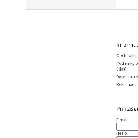
Z
á
p
a
t
Informac
í
Obchodní 
Podmínky o
údajů
Doprava a p
Reklamace a
Přihláše
E-mail
Heslo