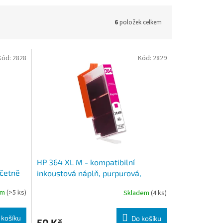
6
položek celkem
Kód:
2828
Kód:
2829
HP 364 XL M - kompatibilní
včetně
inkoustová náplň, purpurová,
včetně čipu
em
(>5 ks)
Skladem
(4 ks)
 košíku
Do košíku
50 Kč