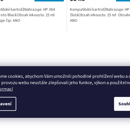
ibilní kartridžNahrazuje: HP 364
Kompatibilní kartridžNahrazuje: HP
oto BlackObsah inkoustu: 25 ml
žlutáObsah inkoustu: 25 ml Obsahu
je čip: ANO
ANO
O
v
l
á
d
a
c
me cookies, abychom Vám umožnili pohodlné prohlížení webu a d
í
 provozu webu neustále zlepšovali jeho funkce, výkon a použiteln
p
formací
r
v
k
avení
Souh
y
v
ý
p
i