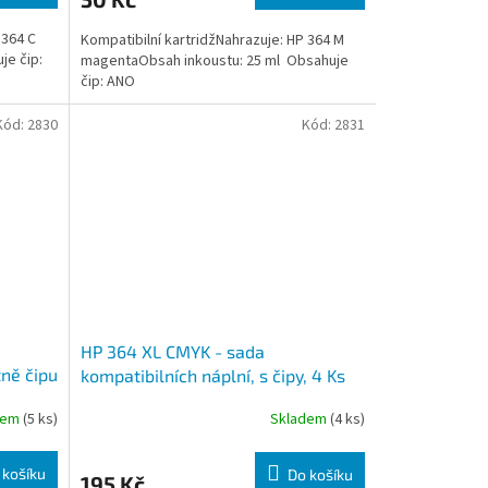
 364 C
Kompatibilní kartridžNahrazuje: HP 364 M
je čip:
magentaObsah inkoustu: 25 ml Obsahuje
čip: ANO
Kód:
2830
Kód:
2831
HP 364 XL CMYK - sada
tně čipu
kompatibilních náplní, s čipy, 4 Ks
dem
(5 ks)
Skladem
(4 ks)
 košíku
Do košíku
195 Kč