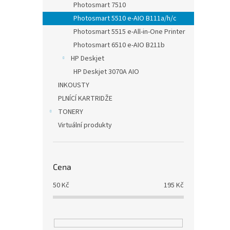
Photosmart 7510
Photosmart 5510 e-AIO B111a/h/c
Photosmart 5515 e-All-in-One Printer
Photosmart 6510 e-AIO B211b
HP Deskjet
HP Deskjet 3070A AIO
INKOUSTY
PLNÍCÍ KARTRIDŽE
TONERY
Virtuální produkty
Cena
50
Kč
195
Kč