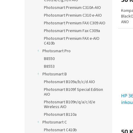
C309/a/c/g/h/n AIO
Photosmart Premium C310A-AIO
Kompat
Photosmart Premium C310 e-AIO
BlackO
ANO
Photosmart Premium FAX C309 AIO
Photosmart Premium Fax C309a
Photosmart Premium FAX e-AIO
C410b
Photosmart Pro
B8550
B8553
Photosmart B
Photosmart B109a/b/c/d AIO
Photosmart B109f Special Edition
AIO
HP 36
Photosmart B109n/q/a/c/d/e
inkou
Wireless AIO
včetn
Photosmart B110a
Photosmart C
Photosmart C410b
50 