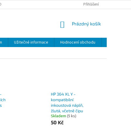
OPRAVA A PLATBA
REKLAMACE A VRÁCENÍ ZBOŽÍ
Přihlášení
NÁKUPNÍ
Prázdný košík
KOŠÍK
am
Užitečné informace
Hodnocení obchodu
Moje objedn
-
HP 364 XL Y -
ích
kompatibilní
Ks
inkoustová náplň,
žlutá, včetně čipu
Skladem
(5 ks)
50 Kč