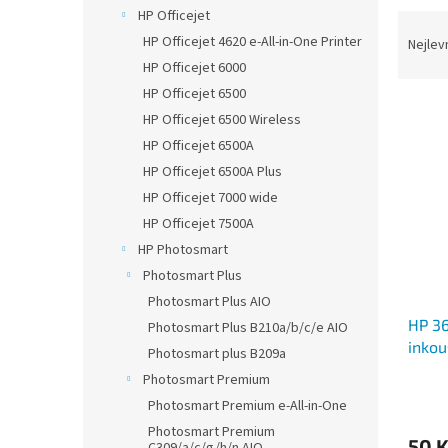
n
HP Officejet
Ř
e
a
HP Officejet 4620 e-All-in-One Printer
Nejlev
l
z
HP Officejet 6000
e
HP Officejet 6500
V
n
HP Officejet 6500 Wireless
ý
í
HP Officejet 6500A
p
p
HP Officejet 6500A Plus
i
r
s
o
HP Officejet 7000 wide
p
d
HP Officejet 7500A
r
u
HP Photosmart
o
k
Photosmart Plus
d
t
Photosmart Plus AIO
u
ů
HP 36
k
Photosmart Plus B210a/b/c/e AIO
inkou
t
Photosmart plus B209a
čipu
ů
Photosmart Premium
Photosmart Premium e-All-in-One
Photosmart Premium
50 