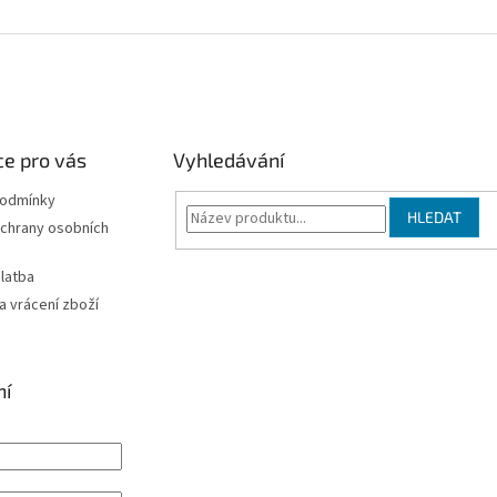
e pro vás
Vyhledávání
podmínky
HLEDAT
chrany osobních
latba
 vrácení zboží
ní