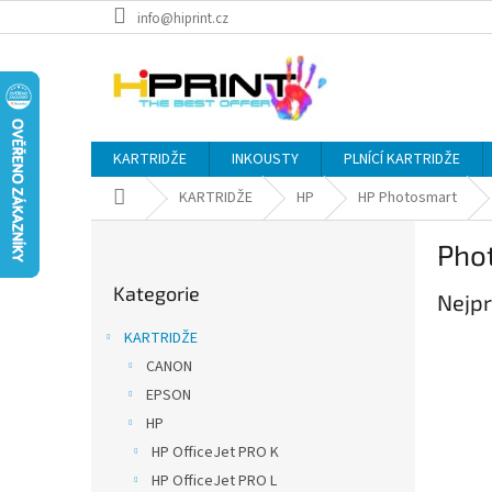
Přejít
info@hiprint.cz
na
obsah
KARTRIDŽE
INKOUSTY
PLNÍCÍ KARTRIDŽE
Domů
KARTRIDŽE
HP
HP Photosmart
P
Pho
o
Přeskočit
s
Kategorie
kategorie
Nejpr
t
r
KARTRIDŽE
a
CANON
n
EPSON
n
í
HP
p
HP OfficeJet PRO K
a
HP OfficeJet PRO L