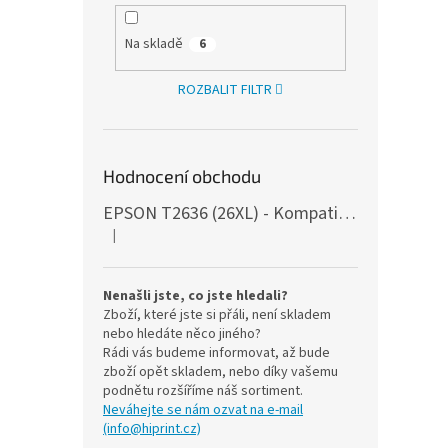
Na skladě
6
ROZBALIT FILTR
Hodnocení obchodu
EPSON T2636 (26XL) - Kompatibilní, s čipy, 5ks
|
Hodnocení produktu je 5 z 5 hvězdiček.
Nenašli jste, co jste hledali?
Zboží, které jste si přáli, není skladem
nebo hledáte něco jiného?
Rádi vás budeme informovat, až bude
zboží opět skladem, nebo díky vašemu
podnětu rozšíříme náš sortiment.
Neváhejte se nám ozvat na e-mail
(info@hiprint.cz)