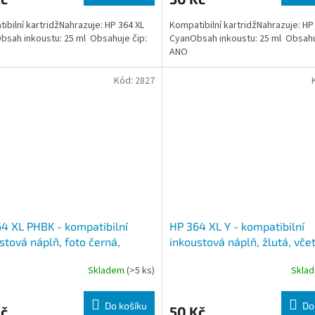
ibilní kartridžNahrazuje: HP 364 XL
Kompatibilní kartridžNahrazuje: HP
bsah inkoustu: 25 ml Obsahuje čip:
CyanObsah inkoustu: 25 ml Obsahu
ANO
Kód:
2827
4 XL PHBK - kompatibilní
HP 364 XL Y - kompatibilní
stová náplň, foto černá,
inkoustová náplň, žlutá, vče
ě čipu
Skladem
(>5 ks)
Skla
Do košíku
Do
Kč
50 Kč