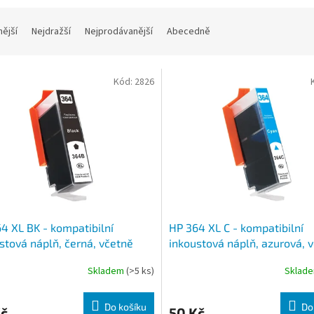
nější
Nejdražší
Nejprodávanější
Abecedně
Kód:
2826
4 XL BK - kompatibilní
HP 364 XL C - kompatibilní
stová náplň, černá, včetně
inkoustová náplň, azurová, 
čipu
Skladem
(>5 ks)
Sklad
Do košíku
Do
Kč
50 Kč