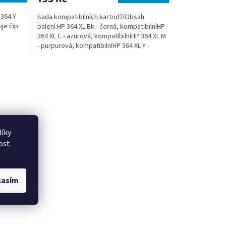
 364 Y
Sada kompatibilních kartridžíObsah
je čip:
balení:HP 364 XL Bk - černá, kompatibilníHP
364 XL C - azurová, kompatibilníHP 364 XL M
- purpurová, kompatibilníHP 364 XL Y -
žlutá,...
íky
ost.
lasím