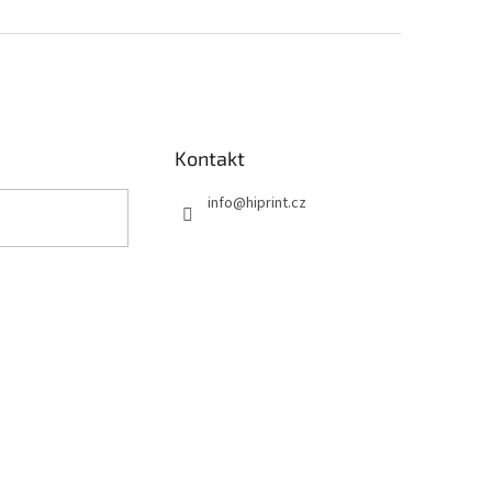
Kontakt
info
@
hiprint.cz