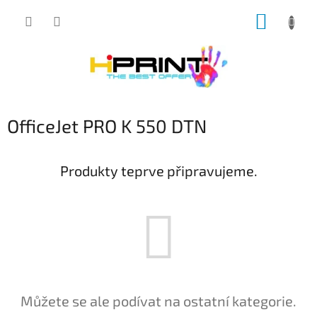
Přejít
NÁKUP
na
obsah
KOŠÍK
OfficeJet PRO K 550 DTN
Produkty teprve připravujeme.
Můžete se ale podívat na ostatní kategorie.